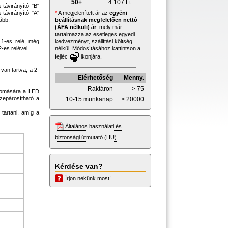
50+
4 107
Ft
 távirányító "B"
*
A megjelenített ár az
egyéni
távirányító "A"
beállításnak megfelelően nettó
ább.
(ÁFA nélküli) ár
, mely már
tartalmazza az esetleges egyedi
kedvezményt, szállítási költség
 1-es relé, még
nélkül. Módosításához kattintson a
-es relével.
fejléc
ikonjára.
van tartva, a 2-
Elérhetőség
Menny.
Raktáron
> 75
nyomására a LED
szepárosítható a
10-15 munkanap
> 20000
 tartani, amíg a
Általános használati és
biztonsági útmutató (HU)
Kérdése van?
Írjon nekünk most!