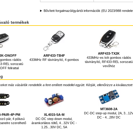
Bővített forgalmazói/gyártói információk (EU 2023/988 rendele
ávaló termékek
ARF433-TX2K
X2K-ONOFF
ARF433-TB4F
433MHz-es két gombos rádiós
 gombos rádiós
433MHz RF távirányító, 4 gombos
távirányító, RF433-REL sorozatú
33-REL sorozatú
vevőhöz
FF felirattal
ég
ket más vásárlók rendelték a fent említett modellel együtt. Kérjük, ellenőrizze a kiválasztott
MT3608-2A
DC-DC step-up modul, 2A, 3...12
-PAIR-4P-PM
XL4015-5A-M
DC - 4...28V DC
zó pár, 4 pólusú
DC-DC step down modul,
panelre szerelhető
áramkorlátos töltő, 4...32V DC -
1.25...30V DC, 5A