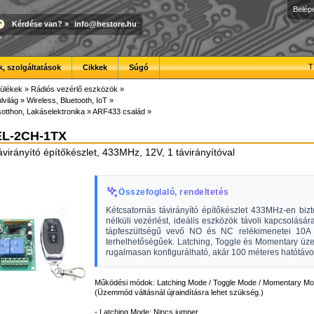
Belép
Kérdése van?
»
info@hestore.hu
T
, szolgáltatások
Cikkek
Súgó
ülékek
»
Rádiós vezérlő eszközök
»
lvilág
»
Wireless, Bluetooth, IoT
»
otthon, Lakáselektronika
»
ARF433 család
»
L-2CH-1TX
virányító építőkészlet, 433MHz, 12V, 1 távirányítóval
Összefoglaló, rendeltetés
Kétcsatornás távirányító építőkészlet 433MHz-en bizt
nélküli vezérlést, ideális eszközök távoli kapcsolásá
tápfeszültségű vevő NO és NC relékimenetei 10A
terhelhetőségűek. Latching, Toggle és Momentary ü
rugalmasan konfigurálható, akár 100 méteres hatótávo
Működési módok: Latching Mode / Toggle Mode / Momentary M
(Üzemmód váltásnál újraindításra lehet szükség.)
- Latching Mode: Nincs jumper