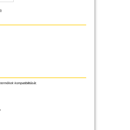
t)
 termékek kompatibilitását.
V