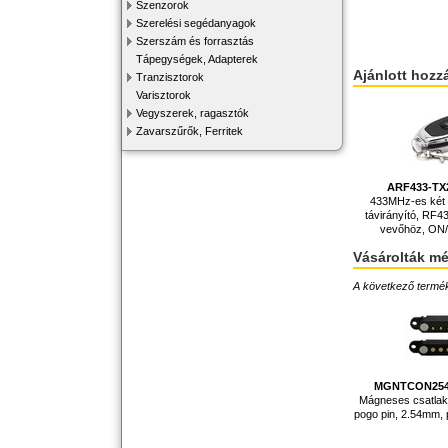
Szenzorok
Szerelési segédanyagok
Szerszám és forrasztás
Tápegységek, Adapterek
Ajánlott hozz
Tranzisztorok
Varisztorok
Vegyszerek, ragasztók
Zavarszűrők, Ferritek
ARF433-T
433MHz-es két
távirányító, RF4
vevőhöz, ON/O
Vásárolták m
A következő terméke
MGNTCON254
Mágneses csatlako
pogo pin, 2.54mm, 