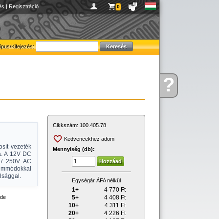
és
|
Regisztráció
0
ípus/Kifejezés:
?
Kérdése
van
Cikkszám:
100.405.78
Kedvencekhez adom
osít vezeték
Mennyiség (db):
ra. A 12V DC
 / 250V AC
zemmódokkal
lsággal.
Egységár ÁFA nélkül
1+
4 770
Ft
5+
4 408
Ft
ode
10+
4 311
Ft
20+
4 226
Ft