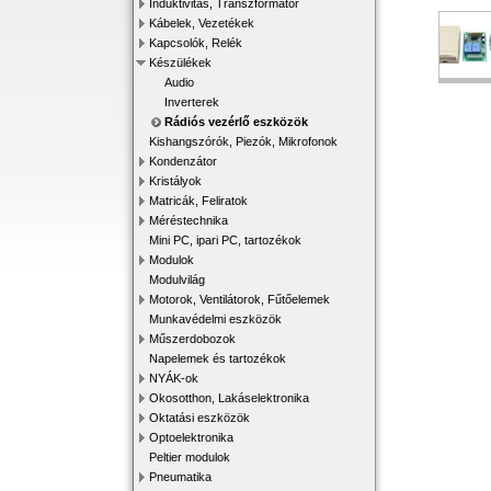
Induktivitás, Transzformátor
Kábelek, Vezetékek
Kapcsolók, Relék
Készülékek
Audio
Inverterek
Rádiós vezérlő eszközök
Kishangszórók, Piezók, Mikrofonok
Kondenzátor
Kristályok
Matricák, Feliratok
Méréstechnika
Mini PC, ipari PC, tartozékok
Modulok
Modulvilág
Motorok, Ventilátorok, Fűtőelemek
Munkavédelmi eszközök
Műszerdobozok
Napelemek és tartozékok
NYÁK-ok
Okosotthon, Lakáselektronika
Oktatási eszközök
Optoelektronika
Peltier modulok
Pneumatika