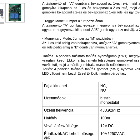
A távirányító pl.: "A" gombjára bekapcsol az 1-es relé, majd a
gombjára kikapcsol az 1-es és bekapcsol a 2-es relé, majd a 
gombjára kikapcsol a 2-es és bekapcsol az 1-es relé, és így tov
- Toggle Mode: Jumper a "T" pozicióban
A távirányító "A" gombját egyszer megnyomva bekapcsol az
egyszer megnyomva kikapcsol. A "B" gomb ugyanezt csinálja a 2
- Momentary Mode: Jumper az "M" pozicióban.
Az 1-es relé addig van bekapcsolva, amíg az "A" gomb nyomva 
es relé pedig amíg a "B" gomb van nyomva tartva.
Tanítás: A panelen található tanítás nyomógomb (SW1) meg
világítani kezd. Ekkor a távirányító tetszőleges gombjával ös
vevő első, majd a másik gombbal a második relé kimenete.
Törlés: A panelen található tanítás gombot (SW1) nyomva kell
LED villogni nem kezd. Ezzel törlődik minden párosítás.
Fajta kimenet
NC,
NO
Üzemmódok
bistabil,
monostabil
Üzemi frekvencia
433.92MHz
Hatótáv
100m
Vevő tápfeszültsége
12V DC
Érintkezők AC terhelhetősége
10A / 250V AC
@R