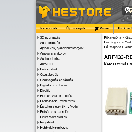
Kategóriák
Újdonságok
Kosár
Eszközök
3D nyomtatás
Főkategória
»
Kész
Főkategória
»
Modu
Adathordozók
Főkategória
»
Okos
Ajándékok, ajándékutalványok
Analóg áramkörök
ARF433-RE
Audiotechnika
Kétcsatornás tá
Autó HiFi
Biztosítékok
Csatlakozók
Csomagolás és tárolás
Digitális áramkörök
Diódák
Elemek, Akkuk, Töltők
Ellenállások, Potméterek
Építőkészletek (KIT, Modul)
Erősáramú szerelés
Fejlesztőeszközök
Foglalatok
Hobbielektronika.hu