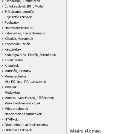
Ellenállások, Potméterek
Építőkészletek (KIT, Modul)
Erősáramú szerelés
Fejlesztőeszközök
Foglalatok
Hobbielektronika.hu
Induktivitás, Transzformátor
Kábelek, Vezetékek
Kapcsolók, Relék
Készülékek
Kishangszórók, Piezók, Mikrofonok
Kondenzátor
Kristályok
Matricák, Feliratok
Méréstechnika
Mini PC, ipari PC, tartozékok
Modulok
Modulvilág
Motorok, Ventilátorok, Fűtőelemek
Munkavédelmi eszközök
Műszerdobozok
Napelemek és tartozékok
NYÁK-ok
Okosotthon, Lakáselektronika
Oktatási eszközök
Vásárolták még