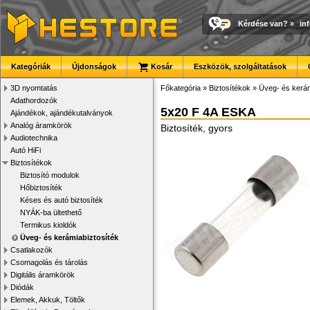
Kérdése van?
»
in
Kategóriák
Újdonságok
Kosár
Eszközök, szolgáltatások
3D nyomtatás
Főkategória
»
Biztosítékok
»
Üveg- és kerám
Adathordozók
5x20 F 4A ESKA
Ajándékok, ajándékutalványok
Analóg áramkörök
Biztosíték, gyors
Audiotechnika
Autó HiFi
Biztosítékok
Biztosító modulok
Hőbiztosíték
Késes és autó biztosíték
NYÁK-ba ültethető
Termikus kioldók
Üveg- és kerámiabiztosíték
Csatlakozók
Csomagolás és tárolás
Digitális áramkörök
Diódák
Elemek, Akkuk, Töltők