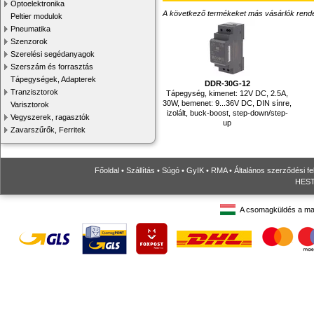
Optoelektronika
A következő termékeket más vásárlók rendelték
Peltier modulok
Pneumatika
Szenzorok
Szerelési segédanyagok
Szerszám és forrasztás
Tápegységek, Adapterek
DDR-30G-12
Tranzisztorok
Tápegység, kimenet: 12V DC, 2.5A,
30W, bemenet: 9...36V DC, DIN sínre,
Varisztorok
izolált, buck-boost, step-down/step-
Vegyszerek, ragasztók
up
Zavarszűrők, Ferritek
Főoldal
•
Szállítás
•
Súgó
•
GyIK
•
RMA
•
Általános szerződési fe
HESTO
A csomagküldés a ma