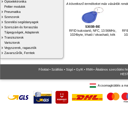
Optoelektronika
A következő termékeket más vásárlók rendelték
Peltier modulok
Pneumatika
Szenzorok
Szerelési segédanyagok
S303B-BE
Szerszám és forrasztás
RFID kulcstartó, NFC, 13.56MHz,
RFID
Tápegységek, Adapterek
1024byte, írható / olvasható, kék
102
Tranzisztorok
Varisztorok
Vegyszerek, ragasztók
Zavarszűrők, Ferritek
Főoldal
•
Szállítás
•
Súgó
•
GyIK
•
RMA
•
Általános szerződési fe
HESTO
A csomagküldés a ma