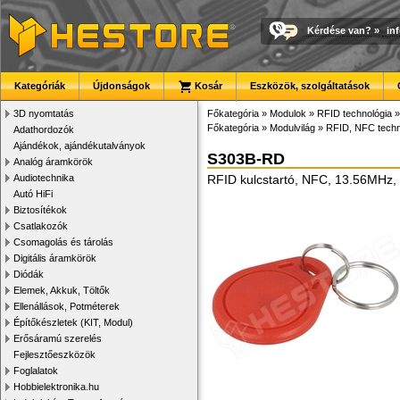
Kérdése van?
»
in
Kategóriák
Újdonságok
Kosár
Eszközök, szolgáltatások
3D nyomtatás
Főkategória
»
Modulok
»
RFID technológia
»
Főkategória
»
Modulvilág
»
RFID, NFC techn
Adathordozók
Ajándékok, ajándékutalványok
S303B-RD
Analóg áramkörök
Audiotechnika
RFID kulcstartó, NFC, 13.56MHz, 1
Autó HiFi
Biztosítékok
Csatlakozók
Csomagolás és tárolás
Digitális áramkörök
Diódák
Elemek, Akkuk, Töltők
Ellenállások, Potméterek
Építőkészletek (KIT, Modul)
Erősáramú szerelés
Fejlesztőeszközök
Foglalatok
Hobbielektronika.hu