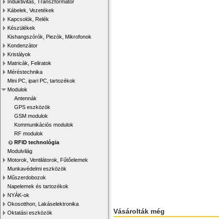
Induktivitás, Transzformátor
Kábelek, Vezetékek
Kapcsolók, Relék
Készülékek
Kishangszórók, Piezók, Mikrofonok
Kondenzátor
Kristályok
Matricák, Feliratok
Méréstechnika
Mini PC, ipari PC, tartozékok
Modulok
Antennák
GPS eszközök
GSM modulok
Kommunikációs modulok
RF modulok
RFID technológia
Modulvilág
Motorok, Ventilátorok, Fűtőelemek
Munkavédelmi eszközök
Műszerdobozok
Napelemek és tartozékok
NYÁK-ok
Okosotthon, Lakáselektronika
Vásárolták még
Oktatási eszközök