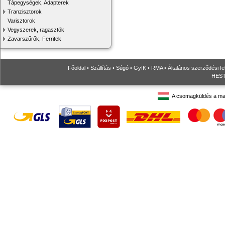
Tápegységek, Adapterek
Tranzisztorok
Varisztorok
Vegyszerek, ragasztók
Zavarszűrők, Ferritek
Főoldal
•
Szállítás
•
Súgó
•
GyIK
•
RMA
•
Általános szerződési fe
HESTO
A csomagküldés a ma