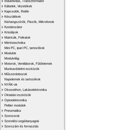
Induktivitás, Transzformátor
Kábelek, Vezetékek
Kapcsolók, Relék
Készülékek
Kishangszórók, Piezók, Mikrofonok
Kondenzátor
Kristályok
Matricák, Feliratok
Méréstechnika
Mini PC, ipari PC, tartozékok
Modulok
Modulvilág
Motorok, Ventilátorok, Fűtőelemek
Munkavédelmi eszközök
Műszerdobozok
Napelemek és tartozékok
NYÁK-ok
Okosotthon, Lakáselektronika
Oktatási eszközök
Optoelektronika
Peltier modulok
Pneumatika
Szenzorok
Szerelési segédanyagok
Szerszám és forrasztás