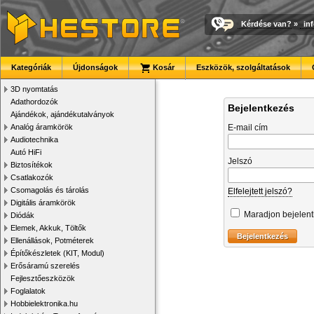
Kérdése van?
»
in
Kategóriák
Újdonságok
Kosár
Eszközök, szolgáltatások
3D nyomtatás
Adathordozók
Bejelentkezés
Ajándékok, ajándékutalványok
Analóg áramkörök
E-mail cím
Audiotechnika
Autó HiFi
Jelszó
Biztosítékok
Csatlakozók
Csomagolás és tárolás
Elfelejtett jelszó?
Digitális áramkörök
Maradjon bejelen
Diódák
Elemek, Akkuk, Töltők
Ellenállások, Potméterek
Építőkészletek (KIT, Modul)
Erősáramú szerelés
Fejlesztőeszközök
Foglalatok
Hobbielektronika.hu