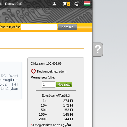
és
|
Regisztráció
0
ípus/Kifejezés:
?
Kérdése
van
Cikkszám:
100.403.96
Kedvencekhez adom
V DC üzemi
Mennyiség (db):
zültségű DC
olgál. THT
artományban
Egységár ÁFA nélkül
1+
274
Ft
10+
172
Ft
50+
153
Ft
100+
148
Ft
200+
144
Ft
*
A megjelenített ár az
egyéni