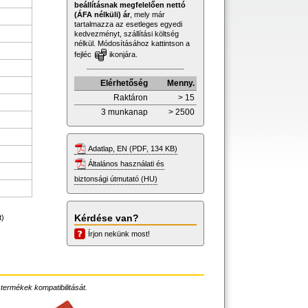
beállításnak megfelelően nettó
(ÁFA nélküli) ár
, mely már
tartalmazza az esetleges egyedi
kedvezményt, szállítási költség
nélkül. Módosításához kattintson a
fejléc
ikonjára.
Elérhetőség
Menny.
Raktáron
> 15
3 munkanap
> 2500
Adatlap, EN (PDF, 134 KB)
Általános használati és
biztonsági útmutató (HU)
Kérdése van?
t)
Írjon nekünk most!
 termékek kompatibilitását.