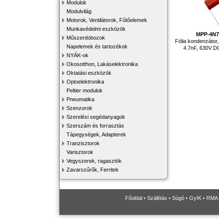
Modulok
Modulvilág
Motorok, Ventilátorok, Fűtőelemek
Munkavédelmi eszközök
MPP-4N7
Műszerdobozok
Fólia kondenzátor, 
Napelemek és tartozékok
4.7nF, 630V 
NYÁK-ok
Okosotthon, Lakáselektronika
Oktatási eszközök
Optoelektronika
Peltier modulok
Pneumatika
Szenzorok
Szerelési segédanyagok
Szerszám és forrasztás
Tápegységek, Adapterek
Tranzisztorok
Varisztorok
Vegyszerek, ragasztók
Zavarszűrők, Ferritek
Főoldal
•
Szállítás
•
Súgó
•
GyIK
•
RMA