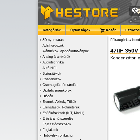
Kategóriák
Újdonságok
Kosár
Eszközök
3D nyomtatás
Főkategória
»
Kond
Adathordozók
47uF 350V
Ajándékok, ajándékutalványok
Analóg áramkörök
Kondenzátor, e
Audiotechnika
Autó HiFi
Biztosítékok
Csatlakozók
Csomagolás és tárolás
Digitális áramkörök
Diódák
Elemek, Akkuk, Töltők
Ellenállások, Potméterek
Építőkészletek (KIT, Modul)
Erősáramú szerelés
Fejlesztőeszközök
Foglalatok
Hobbielektronika.hu