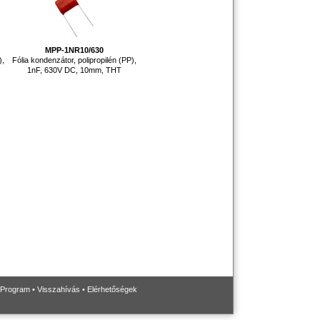
MPP-1NR10/630
),
Fólia kondenzátor, polipropilén (PP),
1nF, 630V DC, 10mm, THT
 Program
•
Visszahívás
•
Elérhetőségek