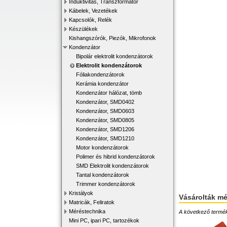
Induktivitás, Transzformátor
Kábelek, Vezetékek
Kapcsolók, Relék
Készülékek
Kishangszórók, Piezók, Mikrofonok
Kondenzátor
Bipolár elektrolit kondenzátorok
Elektrolit kondenzátorok
Fóliakondenzátorok
Kerámia kondenzátor
Kondenzátor hálózat, tömb
Kondenzátor, SMD0402
Kondenzátor, SMD0603
Kondenzátor, SMD0805
Kondenzátor, SMD1206
Kondenzátor, SMD1210
Motor kondenzátorok
Polimer és hibrid kondenzátorok
SMD Elektrolit kondenzátorok
Tantal kondenzátorok
Trimmer kondenzátorok
Kristályok
Vásárolták m
Matricák, Feliratok
Méréstechnika
A következő terméke
Mini PC, ipari PC, tartozékok