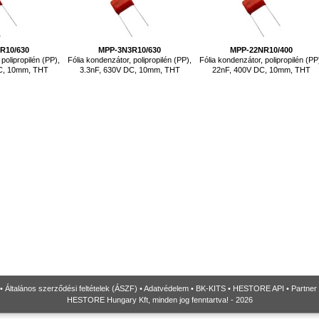
R10/630
MPP-3N3R10/630
MPP-22NR10/400
polipropilén (PP),
Fólia kondenzátor, polipropilén (PP),
Fólia kondenzátor, polipropilén (PP
DC, 10mm, THT
3.3nF, 630V DC, 10mm, THT
22nF, 400V DC, 10mm, THT
•
Általános szerződési feltételek (ÁSZF)
•
Adatvédelem
•
BK-KITS
•
HESTORE API
•
Partner
HESTORE Hungary Kft, minden jog fenntartva! - 2026