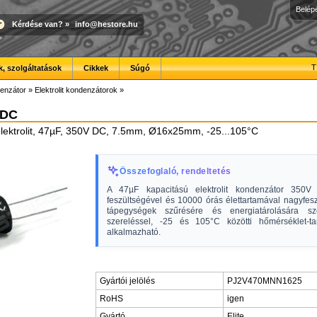
Belép
Kérdése van?
»
info@hestore.hu
T
, szolgáltatások
Cikkek
Súgó
enzátor
»
Elektrolit kondenzátorok
»
 DC
lektrolit, 47µF, 350V DC, 7.5mm, Ø16x25mm, -25...105°C
Összefoglaló, rendeltetés
A 47µF kapacitású elektrolit kondenzátor 350
feszültségével és 10000 órás élettartamával nagyfes
tápegységek szűrésére és energiatárolására sz
szereléssel, -25 és 105°C közötti hőmérséklet-t
alkalmazható.
Gyártói jelölés
PJ2V470MNN1625
RoHS
igen
Gyártó
Elite