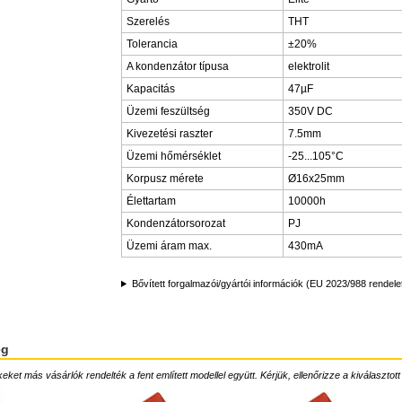
Szerelés
THT
Tolerancia
±20%
A kondenzátor típusa
elektrolit
Kapacitás
47µF
Üzemi feszültség
350V DC
Kivezetési raszter
7.5mm
Üzemi hőmérséklet
-25...105°C
Korpusz mérete
Ø16x25mm
Élettartam
10000h
Kondenzátorsorozat
PJ
Üzemi áram max.
430mA
Bővített forgalmazói/gyártói információk (EU 2023/988 rendele
ég
ket más vásárlók rendelték a fent említett modellel együtt. Kérjük, ellenőrizze a kiválasztott