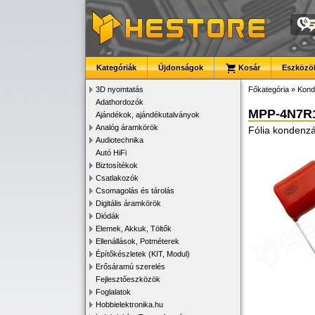
Kategóriák
Újdonságok
Kosár
Eszközök
3D nyomtatás
Főkategória
»
Kond
Adathordozók
MPP-4N7R1
Ajándékok, ajándékutalványok
Analóg áramkörök
Fólia kondenzá
Audiotechnika
Autó HiFi
Biztosítékok
Csatlakozók
Csomagolás és tárolás
Digitális áramkörök
Diódák
Elemek, Akkuk, Töltők
Ellenállások, Potméterek
Építőkészletek (KIT, Modul)
Erősáramú szerelés
Fejlesztőeszközök
Foglalatok
Hobbielektronika.hu