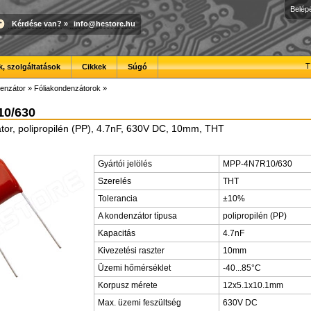
Belép
Kérdése van?
»
info@hestore.hu
T
, szolgáltatások
Cikkek
Súgó
enzátor
»
Fóliakondenzátorok
»
0/630
tor, polipropilén (PP), 4.7nF, 630V DC, 10mm, THT
Gyártói jelölés
MPP-4N7R10/630
Szerelés
THT
Tolerancia
±10%
A kondenzátor típusa
polipropilén (PP)
Kapacitás
4.7nF
Kivezetési raszter
10mm
Üzemi hőmérséklet
-40...85°C
Korpusz mérete
12x5.1x10.1mm
Max. üzemi feszültség
630V DC