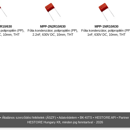
R10/630
MPP-2N2R10/630
MPP-1NR10/630
polipropilén (PP),
Fólia kondenzátor, polipropilén (PP),
Fólia kondenzátor, polipropilén (PP
DC, 10mm, THT
2.2nF, 630V DC, 10mm, THT
1nF, 630V DC, 10mm, THT
•
Általános szerződési feltételek (ÁSZF)
•
Adatvédelem
•
BK-KITS
•
HESTORE API
•
Partner
HESTORE Hungary Kft, minden jog fenntartva! - 2026