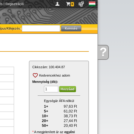
és
|
Regisztráció
0
ípus/Kifejezés:
?
Kérdése
van
Cikkszám:
100.404.87
Kedvencekhez adom
Mennyiség (db):
Egységár ÁFA nélkül
1+
97,63
Ft
5+
61,02
Ft
10+
38,73
Ft
20+
27,44
Ft
50+
20,40
Ft
*
A megjelenített ár az
egyéni