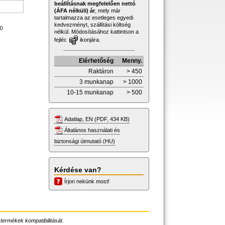
beállításnak megfelelően nettó
(ÁFA nélküli) ár
, mely már
tartalmazza az esetleges egyedi
kedvezményt, szállítási költség
t)
nélkül. Módosításához kattintson a
fejléc
ikonjára.
Elérhetőség
Menny.
Raktáron
> 450
3 munkanap
> 1000
10-15 munkanap
> 500
Adatlap, EN (PDF, 434 KB)
Általános használati és
biztonsági útmutató (HU)
Kérdése van?
Írjon nekünk most!
 termékek kompatibilitását.