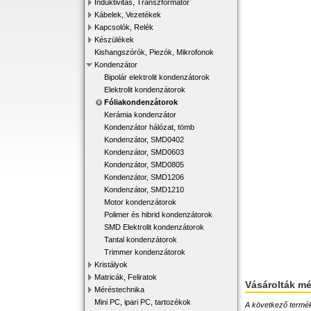
Induktivitás, Transzformátor
Kábelek, Vezetékek
Kapcsolók, Relék
Készülékek
Kishangszórók, Piezók, Mikrofonok
Kondenzátor
Bipolár elektrolit kondenzátorok
Elektrolit kondenzátorok
Fóliakondenzátorok
Kerámia kondenzátor
Kondenzátor hálózat, tömb
Kondenzátor, SMD0402
Kondenzátor, SMD0603
Kondenzátor, SMD0805
Kondenzátor, SMD1206
Kondenzátor, SMD1210
Motor kondenzátorok
Polimer és hibrid kondenzátorok
SMD Elektrolit kondenzátorok
Tantal kondenzátorok
Trimmer kondenzátorok
Kristályok
Matricák, Feliratok
Vásárolták m
Méréstechnika
Mini PC, ipari PC, tartozékok
A következő terméke