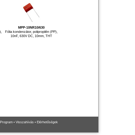
MPP-10NR10/630
),
Fólia kondenzátor, polipropilén (PP),
10nF, 630V DC, 10mm, THT
 Program
•
Visszahívás
•
Elérhetőségek