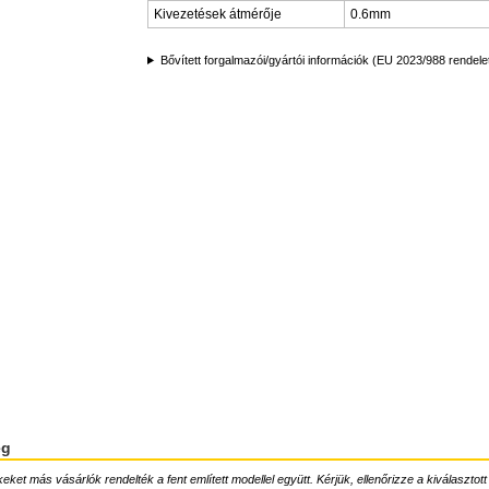
Kivezetések átmérője
0.6mm
Bővített forgalmazói/gyártói információk (EU 2023/988 rendele
ég
ket más vásárlók rendelték a fent említett modellel együtt. Kérjük, ellenőrizze a kiválasztott