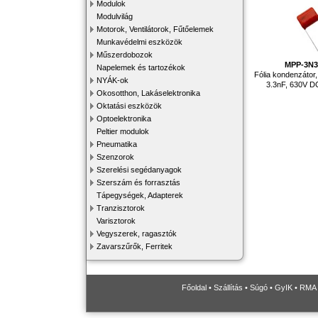
Modulok
Modulvilág
Motorok, Ventilátorok, Fűtőelemek
Munkavédelmi eszközök
Műszerdobozok
MPP-3N3
Napelemek és tartozékok
Fólia kondenzátor, 
NYÁK-ok
3.3nF, 630V 
Okosotthon, Lakáselektronika
Oktatási eszközök
Optoelektronika
Peltier modulok
Pneumatika
Szenzorok
Szerelési segédanyagok
Szerszám és forrasztás
Tápegységek, Adapterek
Tranzisztorok
Varisztorok
Vegyszerek, ragasztók
Zavarszűrők, Ferritek
Főoldal
•
Szállítás
•
Súgó
•
GyIK
•
RMA