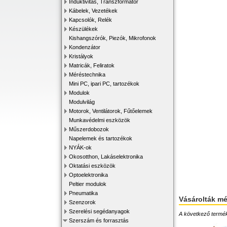
Induktivitás, Transzformátor
Kábelek, Vezetékek
Kapcsolók, Relék
Készülékek
Kishangszórók, Piezók, Mikrofonok
Kondenzátor
Kristályok
Matricák, Feliratok
Méréstechnika
Mini PC, ipari PC, tartozékok
Modulok
Modulvilág
Motorok, Ventilátorok, Fűtőelemek
Munkavédelmi eszközök
Műszerdobozok
Napelemek és tartozékok
NYÁK-ok
Okosotthon, Lakáselektronika
Oktatási eszközök
Optoelektronika
Peltier modulok
Pneumatika
Vásárolták m
Szenzorok
Szerelési segédanyagok
A következő terméke
Szerszám és forrasztás