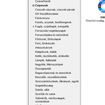
Csavarhúzók
Csipeszek
Csiszoló vásznak, csiszoló párnák
DIY Kezdőkészletek
DW
Fázisceruza
Ónszívó szalag,
Festés, ecsetek, festőhengerek
Fogók, csípőfogók, krimpelők
Forrasztási segédanyagok
Forrasztópáka és tartozékok
Fűrészek, fűrészlapok
Fúró, fúrókészlet
Imbuszkulcsok
Kalapácsok, balták
Kefék, tisztítókefék, drótkefék
Lámpák, fejlámpák
Nagyítók, Mikroszkópok
Ónszippantók
Ragasztópisztoly és tartozékok
Reszelők, reszelőkészletek
Szerszámkészletek, Állványok, egyéb
Szigetelőszalag
Szikék, ollók
Szorítók és satuk
Tolómérők, mérőszalagok,
vízmértékek