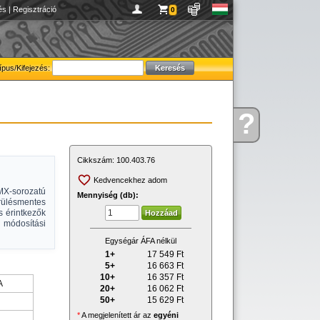
és
|
Regisztráció
0
ípus/Kifejezés:
?
Kérdése
van
Cikkszám:
100.403.76
Kedvencekhez adom
X-sorozatú
Mennyiség (db):
ülésmentes
s érintkezők
s módosítási
Egységár ÁFA nélkül
1+
17 549
Ft
5+
16 663
Ft
10+
16 357
Ft
A
20+
16 062
Ft
50+
15 629
Ft
*
A megjelenített ár az
egyéni