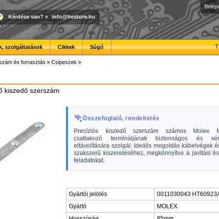
Belép
Kérdése van?
»
info@hestore.hu
T
, szolgáltatások
Cikkek
Súgó
szám és forrasztás
»
Csipeszek
»
ő kiszedő szerszám
Összefoglaló, rendeltetés
Precíziós kiszedő szerszám számos Molex M
csatlakozó termináljának biztonságos és sér
eltávolítására szolgál. Ideális megoldás kábelvégek é
szakszerű kiszereléséhez, megkönnyítve a javítási é
feladatokat.
Gyártói jelölés
0011030043 HT60923
Gyártó
MOLEX
Hosszúság
85mm