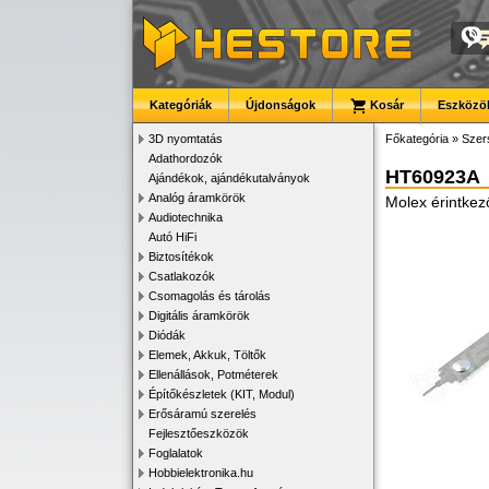
Kategóriák
Újdonságok
Kosár
Eszközök
3D nyomtatás
Főkategória
»
Szer
Adathordozók
HT60923A
Ajándékok, ajándékutalványok
Analóg áramkörök
Molex érintkez
Audiotechnika
Autó HiFi
Biztosítékok
Csatlakozók
Csomagolás és tárolás
Digitális áramkörök
Diódák
Elemek, Akkuk, Töltők
Ellenállások, Potméterek
Építőkészletek (KIT, Modul)
Erősáramú szerelés
Fejlesztőeszközök
Foglalatok
Hobbielektronika.hu