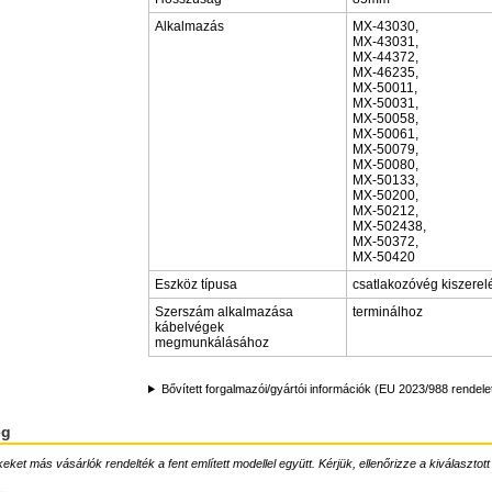
Alkalmazás
MX-43030,
MX-43031,
MX-44372,
MX-46235,
MX-50011,
MX-50031,
MX-50058,
MX-50061,
MX-50079,
MX-50080,
MX-50133,
MX-50200,
MX-50212,
MX-502438,
MX-50372,
MX-50420
Eszköz típusa
csatlakozóvég kiszere
Szerszám alkalmazása
terminálhoz
kábelvégek
megmunkálásához
Bővített forgalmazói/gyártói információk (EU 2023/988 rendele
ég
ket más vásárlók rendelték a fent említett modellel együtt. Kérjük, ellenőrizze a kiválasztott