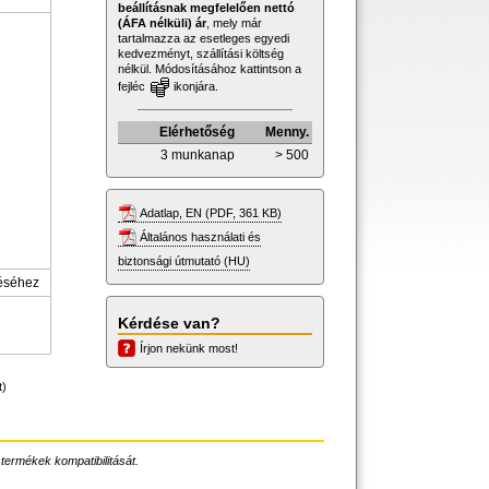
beállításnak megfelelően nettó
(ÁFA nélküli) ár
, mely már
tartalmazza az esetleges egyedi
kedvezményt, szállítási költség
nélkül. Módosításához kattintson a
fejléc
ikonjára.
Elérhetőség
Menny.
3 munkanap
> 500
Adatlap, EN (PDF, 361 KB)
Általános használati és
biztonsági útmutató (HU)
léséhez
Kérdése van?
Írjon nekünk most!
t)
 termékek kompatibilitását.