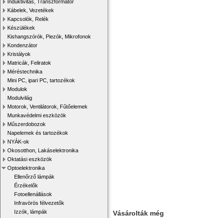
Induktivitás, Transzformátor
Kábelek, Vezetékek
Kapcsolók, Relék
Készülékek
Kishangszórók, Piezók, Mikrofonok
Kondenzátor
Kristályok
Matricák, Feliratok
Méréstechnika
Mini PC, ipari PC, tartozékok
Modulok
Modulvilág
Motorok, Ventilátorok, Fűtőelemek
Munkavédelmi eszközök
Műszerdobozok
Napelemek és tartozékok
NYÁK-ok
Okosotthon, Lakáselektronika
Oktatási eszközök
Optoelektronika
Ellenőrző lámpák
Érzékelők
Fotoellenállások
Infravörös félvezetők
Izzók, lámpák
Vásárolták még