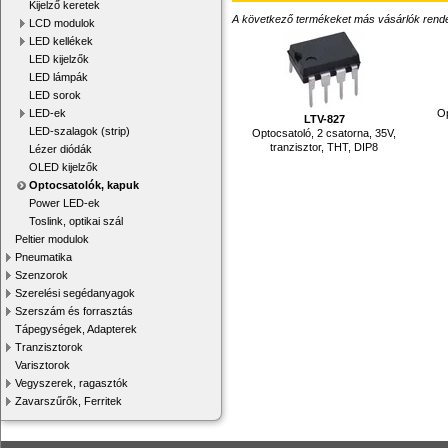
Kijelző keretek
A következő termékeket más vásárlók rendelték
LCD modulok
LED kellékek
LED kijelzők
LED lámpák
LED sorok
Op
LED-ek
LTV-827
LED-szalagok (strip)
Optocsatoló, 2 csatorna, 35V,
tranzisztor, THT, DIP8
Lézer diódák
OLED kijelzők
Optocsatolók, kapuk
Power LED-ek
Toslink, optikai szál
Peltier modulok
Pneumatika
Szenzorok
Szerelési segédanyagok
Szerszám és forrasztás
Tápegységek, Adapterek
Tranzisztorok
Varisztorok
Vegyszerek, ragasztók
Zavarszűrők, Ferritek