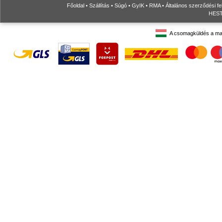
Főoldal
•
Szállítás
•
Súgó
•
GyIK
•
RMA
•
Általános szerződési fe
HESTO
A csomagküldés a ma