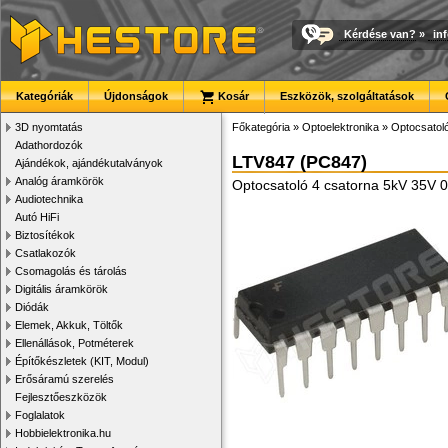
Kérdése van?
»
in
Kategóriák
Újdonságok
Kosár
Eszközök, szolgáltatások
3D nyomtatás
Főkategória
»
Optoelektronika
»
Optocsatol
Adathordozók
LTV847 (PC847)
Ajándékok, ajándékutalványok
Analóg áramkörök
Optocsatoló 4 csatorna 5kV 35V 
Audiotechnika
Autó HiFi
Biztosítékok
Csatlakozók
Csomagolás és tárolás
Digitális áramkörök
Diódák
Elemek, Akkuk, Töltők
Ellenállások, Potméterek
Építőkészletek (KIT, Modul)
Erősáramú szerelés
Fejlesztőeszközök
Foglalatok
Hobbielektronika.hu