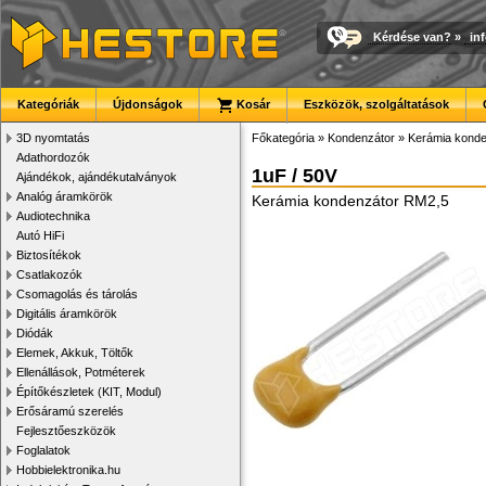
Kérdése van?
»
in
Kategóriák
Újdonságok
Kosár
Eszközök, szolgáltatások
3D nyomtatás
Főkategória
»
Kondenzátor
»
Kerámia konde
Adathordozók
1uF / 50V
Ajándékok, ajándékutalványok
Analóg áramkörök
Kerámia kondenzátor RM2,5
Audiotechnika
Autó HiFi
Biztosítékok
Csatlakozók
Csomagolás és tárolás
Digitális áramkörök
Diódák
Elemek, Akkuk, Töltők
Ellenállások, Potméterek
Építőkészletek (KIT, Modul)
Erősáramú szerelés
Fejlesztőeszközök
Foglalatok
Hobbielektronika.hu