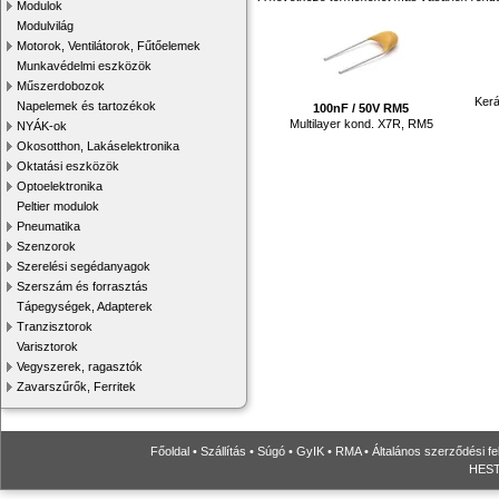
Modulok
Modulvilág
Motorok, Ventilátorok, Fűtőelemek
Munkavédelmi eszközök
Műszerdobozok
Ker
Napelemek és tartozékok
100nF / 50V RM5
Multilayer kond. X7R, RM5
NYÁK-ok
Okosotthon, Lakáselektronika
Oktatási eszközök
Optoelektronika
Peltier modulok
Pneumatika
Szenzorok
Szerelési segédanyagok
Szerszám és forrasztás
Tápegységek, Adapterek
Tranzisztorok
Varisztorok
Vegyszerek, ragasztók
Zavarszűrők, Ferritek
Főoldal
•
Szállítás
•
Súgó
•
GyIK
•
RMA
•
Általános szerződési fe
HESTO