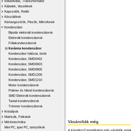
Induktivitás, Transzformátor
Kábelek, Vezetékek
Kapcsolók, Relék
Készülékek
Kishangszórók, Piezók, Mikrofonok
Kondenzátor
Bipolár elektrolit kondenzátorok
Elektrolit kondenzátorok
Fóliakondenzátorok
Kerámia kondenzátor
Kondenzátor hálózat, tömb
Kondenzátor, SMD0402
Kondenzátor, SMD0603
Kondenzátor, SMD0805
Kondenzátor, SMD1206
Kondenzátor, SMD1210
Motor kondenzátorok
Polimer és hibrid kondenzátorok
SMD Elektrolit kondenzátorok
Tantal kondenzátorok
Trimmer kondenzátorok
Kristályok
Matricák, Feliratok
Vásárolták még
Méréstechnika
Mini PC, ipari PC, tartozékok
A következő termékeket más vásárlók rendelték