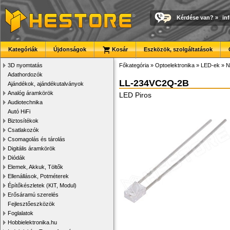
Kérdése van?
»
in
Kategóriák
Újdonságok
Kosár
Eszközök, szolgáltatások
3D nyomtatás
Főkategória
»
Optoelektronika
»
LED-ek
»
N
Adathordozók
LL-234VC2Q-2B
Ajándékok, ajándékutalványok
Analóg áramkörök
LED Piros
Audiotechnika
Autó HiFi
Biztosítékok
Csatlakozók
Csomagolás és tárolás
Digitális áramkörök
Diódák
Elemek, Akkuk, Töltők
Ellenállások, Potméterek
Építőkészletek (KIT, Modul)
Erősáramú szerelés
Fejlesztőeszközök
Foglalatok
Hobbielektronika.hu