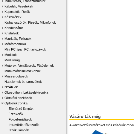
Induktivitás, Transzformátor
Kábelek, Vezetékek
Kapcsolók, Relék
Készülékek
Kishangszórók, Piezók, Mikrofonok
Kondenzátor
Kristályok
Matricák, Feliratok
Méréstechnika
Mini PC, ipari PC, tartozékok
Modulok
Modulvilág
Motorok, Ventilátorok, Fűtőelemek
Munkavédelmi eszközök
Műszerdobozok
Napelemek és tartozékok
NYÁK-ok
Okosotthon, Lakáselektronika
Oktatási eszközök
Optoelektronika
Ellenőrző lámpák
Érzékelők
Vásárolták még
Fotoellenállások
Infravörös félvezetők
A következő termékeket más vásárlók rendelték
Izzók, lámpák