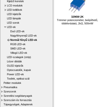
Kijelző keretek
LCD modulok
LED kellékek
LED kijelzők
3296W-2K
LED lámpák
Trimmer potenciométer, beépíthető,
LED sorok
többfordulatú, 2kΩ, 500mW
LED-ek
Duó LED-ek
Nagyfényerejű LED-ek
Normál fényű LED-ek
RGB LED-ek
SMD LED-ek
Villogó LED-ek
LED-szalagok (strip)
Lézer diódák
OLED kijelzők
Optocsatolók, kapuk
Power LED-ek
Toslink, optikai szál
Peltier modulok
Pneumatika
Szenzorok
Szerelési segédanyagok
Szerszám és forrasztás
Tápegységek, Adapterek