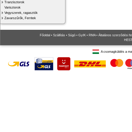
Tranzisztorok
Varisztorok
Vegyszerek, ragasztók
Zavarszűrők, Ferritek
Főoldal
•
Szállítás
•
Súgó
•
GyIK
•
RMA
•
Általános szerződési fe
HESTO
A csomagküldés a ma