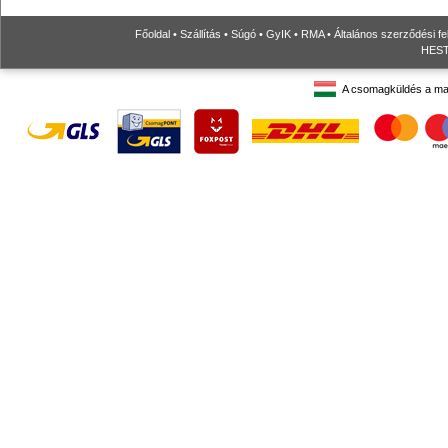
Főoldal
•
Szállítás
•
Súgó
•
GyIK
•
RMA
•
Általános szerződési fe
HESTO
A csomagküldés a ma