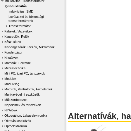
Induktivitás, Transzformátor
Induktivitás
Induktivitás, SMD
Leválasztó és biztonsági
transzformátorok
Transzformátor
Kábelek, Vezetékek
Kapcsolók, Relék
Készülékek
Kishangszórók, Piezók, Mikrofonok
Kondenzátor
Kristályok
Matricák, Feliratok
Méréstechnika
Mini PC, ipari PC, tartozékok
Modulok
Modulvilág
Motorok, Ventilátorok, Fűtőelemek
Munkavédelmi eszközök
Műszerdobozok
Napelemek és tartozékok
NYÁK-ok
Alternatívák, h
Okosotthon, Lakáselektronika
Oktatási eszközök
Optoelektronika