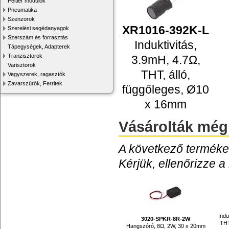
Peltier modulok
Pneumatika
Szenzorok
XR1016-392K-L
Szerelési segédanyagok
Szerszám és forrasztás
Induktivitás,
Tápegységek, Adapterek
Tranzisztorok
3.9mH, 4.7Ω,
Varisztorok
THT, álló,
Vegyszerek, ragasztók
Zavarszűrők, Ferritek
függőleges, Ø10
x 16mm
Vásárolták még
A következő termékek
Kérjük, ellenőrizze a
Indu
3020-SPKR-8R-2W
THT
Hangszóró, 8Ω, 2W, 30 x 20mm