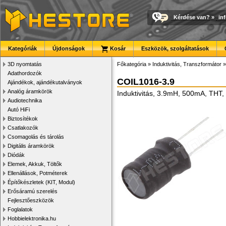
Kérdése van?
»
in
Kategóriák
Újdonságok
Kosár
Eszközök, szolgáltatások
3D nyomtatás
Főkategória
»
Induktivitás, Transzformátor
Adathordozók
COIL1016-3.9
Ajándékok, ajándékutalványok
Analóg áramkörök
Induktivitás, 3.9mH, 500mA, THT
Audiotechnika
Autó HiFi
Biztosítékok
Csatlakozók
Csomagolás és tárolás
Digitális áramkörök
Diódák
Elemek, Akkuk, Töltők
Ellenállások, Potméterek
Építőkészletek (KIT, Modul)
Erősáramú szerelés
Fejlesztőeszközök
Foglalatok
Hobbielektronika.hu