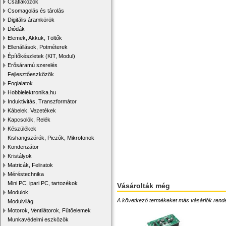
Csatlakozók
Csomagolás és tárolás
Digitális áramkörök
Diódák
Elemek, Akkuk, Töltők
Ellenállások, Potméterek
Építőkészletek (KIT, Modul)
Erősáramú szerelés
Fejlesztőeszközök
Foglalatok
Hobbielektronika.hu
Induktivitás, Transzformátor
Kábelek, Vezetékek
Kapcsolók, Relék
Készülékek
Kishangszórók, Piezók, Mikrofonok
Kondenzátor
Kristályok
Matricák, Feliratok
Méréstechnika
Mini PC, ipari PC, tartozékok
Vásárolták még
Modulok
A következő termékeket más vásárlók rendelték
Modulvilág
Motorok, Ventilátorok, Fűtőelemek
Munkavédelmi eszközök