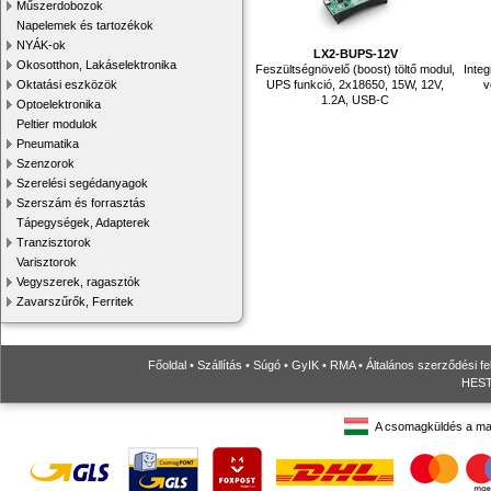
Műszerdobozok
Napelemek és tartozékok
NYÁK-ok
LX2-BUPS-12V
Okosotthon, Lakáselektronika
Feszültségnövelő (boost) töltő modul,
Integ
UPS funkció, 2x18650, 15W, 12V,
v
Oktatási eszközök
1.2A, USB-C
Optoelektronika
Peltier modulok
Pneumatika
Szenzorok
Szerelési segédanyagok
Szerszám és forrasztás
Tápegységek, Adapterek
Tranzisztorok
Varisztorok
Vegyszerek, ragasztók
Zavarszűrők, Ferritek
Főoldal
•
Szállítás
•
Súgó
•
GyIK
•
RMA
•
Általános szerződési fe
HESTO
A csomagküldés a ma