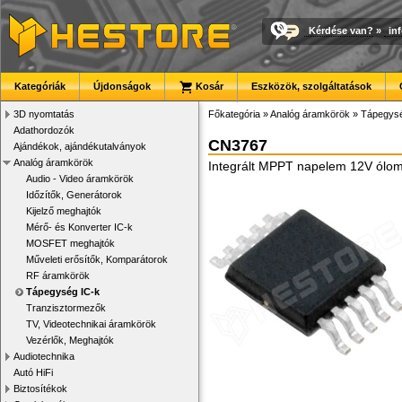
Kérdése van?
»
in
Kategóriák
Újdonságok
Kosár
Eszközök, szolgáltatások
3D nyomtatás
Főkategória
»
Analóg áramkörök
»
Tápegysé
Adathordozók
CN3767
Ajándékok, ajándékutalványok
Analóg áramkörök
Integrált MPPT napelem 12V ólom-
Audio - Video áramkörök
Időzítők, Generátorok
Kijelző meghajtók
Mérő- és Konverter IC-k
MOSFET meghajtók
Műveleti erősítők, Komparátorok
RF áramkörök
Tápegység IC-k
Tranzisztormezők
TV, Videotechnikai áramkörök
Vezérlők, Meghajtók
Audiotechnika
Autó HiFi
Biztosítékok