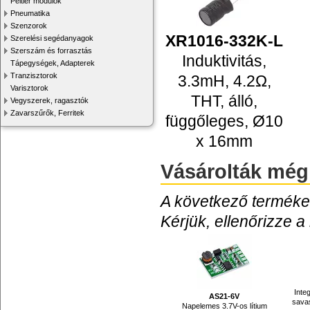
Peltier modulok
Pneumatika
Szenzorok
XR1016-332K-L
Szerelési segédanyagok
Szerszám és forrasztás
Induktivitás,
Tápegységek, Adapterek
Tranzisztorok
3.3mH, 4.2Ω,
Varisztorok
THT, álló,
Vegyszerek, ragasztók
Zavarszűrők, Ferritek
függőleges, Ø10
x 16mm
Vásárolták még
A következő termékek
Kérjük, ellenőrizze a
Inte
AS21-6V
savas
Napelemes 3.7V-os lítium