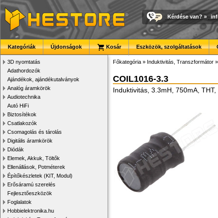
Kérdése van?
»
in
Kategóriák
Újdonságok
Kosár
Eszközök, szolgáltatások
3D nyomtatás
Főkategória
»
Induktivitás, Transzformátor
Adathordozók
COIL1016-3.3
Ajándékok, ajándékutalványok
Analóg áramkörök
Induktivitás, 3.3mH, 750mA, THT
Audiotechnika
Autó HiFi
Biztosítékok
Csatlakozók
Csomagolás és tárolás
Digitális áramkörök
Diódák
Elemek, Akkuk, Töltők
Ellenállások, Potméterek
Építőkészletek (KIT, Modul)
Erősáramú szerelés
Fejlesztőeszközök
Foglalatok
Hobbielektronika.hu