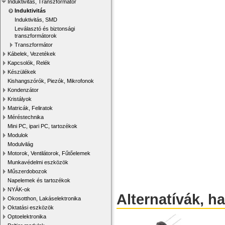
Induktivitás, Transzformátor
Induktivitás
Induktivitás, SMD
Leválasztó és biztonsági
transzformátorok
Transzformátor
Kábelek, Vezetékek
Kapcsolók, Relék
Készülékek
Kishangszórók, Piezók, Mikrofonok
Kondenzátor
Kristályok
Matricák, Feliratok
Méréstechnika
Mini PC, ipari PC, tartozékok
Modulok
Modulvilág
Motorok, Ventilátorok, Fűtőelemek
Munkavédelmi eszközök
Műszerdobozok
Napelemek és tartozékok
NYÁK-ok
Alternatívák, h
Okosotthon, Lakáselektronika
Oktatási eszközök
Optoelektronika