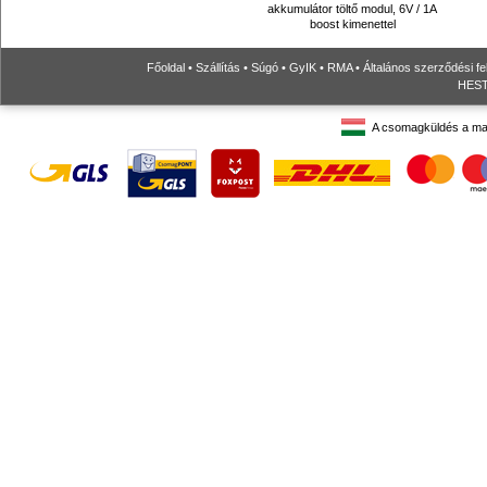
akkumulátor töltő modul, 6V / 1A
boost kimenettel
Főoldal
•
Szállítás
•
Súgó
•
GyIK
•
RMA
•
Általános szerződési fe
HESTO
A csomagküldés a ma