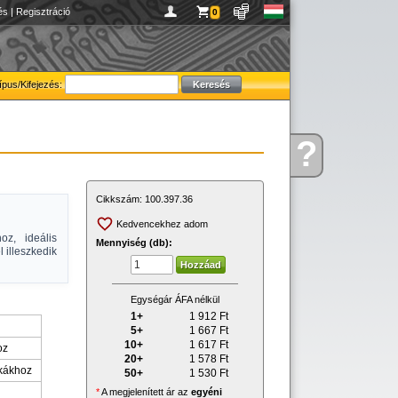
és
|
Regisztráció
0
ípus/Kifejezés:
?
Kérdése
van
Cikkszám:
100.397.36
Kedvencekhez adom
oz, ideális
Mennyiség (db):
l illeszkedik
Egységár ÁFA nélkül
1+
1 912
Ft
5+
1 667
Ft
10+
1 617
Ft
oz
20+
1 578
Ft
ákákhoz
50+
1 530
Ft
*
A megjelenített ár az
egyéni