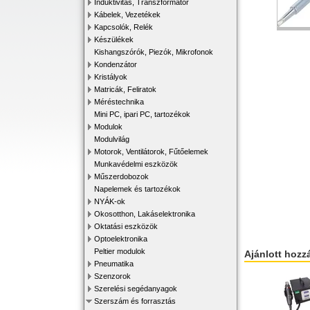
Induktivitás, Transzformátor
Kábelek, Vezetékek
Kapcsolók, Relék
Készülékek
Kishangszórók, Piezók, Mikrofonok
Kondenzátor
Kristályok
Matricák, Feliratok
Méréstechnika
Mini PC, ipari PC, tartozékok
Modulok
Modulvilág
Motorok, Ventilátorok, Fűtőelemek
Munkavédelmi eszközök
Műszerdobozok
Napelemek és tartozékok
NYÁK-ok
Okosotthon, Lakáselektronika
Oktatási eszközök
Optoelektronika
Peltier modulok
Ajánlott hozz
Pneumatika
Szenzorok
Szerelési segédanyagok
Szerszám és forrasztás