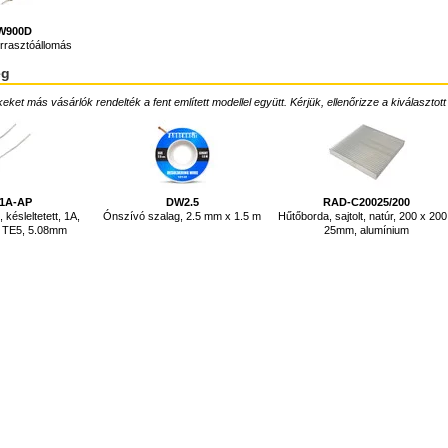
W900D
rrasztóállomás
ég
ket más vásárlók rendelték a fent említett modellel együtt. Kérjük, ellenőrizze a kiválasztott
-1A-AP
DW2.5
RAD-C20025/200
 késleltetett, 1A,
Ónszívó szalag, 2.5 mm x 1.5 m
Hűtőborda, sajtolt, natúr, 200 x 200
, TE5, 5.08mm
25mm, alumínium