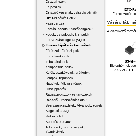
Csavarhúzók
Csipeszek
ETC-R
Csiszoló vásznak, csiszoló párnák
Forrólevegős fo
DIY Kezdőkészletek
Vásárolták m
Fázisceruza
Festés, ecsetek, festőhengerek
A következő terméke
Fogók, csípőfogók, krimpelők
Forrasztási segédanyagok
Forrasztópáka és tartozékok
Fűrészek, fűrészlapok
Fúró, fúrókészlet
SS-5H
Imbuszkulcsok
Biztosíték, olvadó,
Kalapácsok, balták
250V AC, THT
Kefék, tisztítókefék, drótkefék
Lámpák, fejlámpák
Nagyítók, Mikroszkópok
Ónszippantók
Ragasztópisztoly és tartozékok
Reszelők, reszelőkészletek
Szerszámkészletek, Állványok, egyéb
Szigetelőszalag
Szikék, ollók
Szorítók és satuk
Tolómérők, mérőszalagok,
vízmértékek