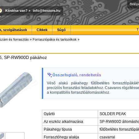
Belép
Kérdése van?
»
info@hestore.hu
T
, szolgáltatások
Cikkek
Súgó
szám és forrasztás
»
Forrasztópáka és tartozékok
»
ső, SP-RW900D pákához
Összefoglaló, rendeltetés
Véső alakú pákahegy fűtőbetétes forrasztópákákh
precíziós forrasztási feladatokhoz. Csavaros rögzítésse
a kompatibilis forrasztóállomásokhoz.
Gyártó
SOLDER PEAK
Az eszköz alkalmazása
SP-RW900D állomásh
Pákahegy típusa
fűtőbetétes forrasztóp
Forrasztóhegy alakja
csavarral