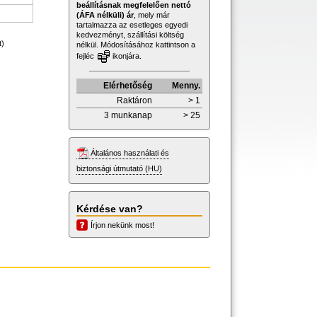
beállításnak megfelelően nettó
(ÁFA nélküli) ár
, mely már
tartalmazza az esetleges egyedi
kedvezményt, szállítási költség
t)
nélkül. Módosításához kattintson a
fejléc
ikonjára.
Elérhetőség
Menny.
Raktáron
> 1
3 munkanap
> 25
Általános használati és
biztonsági útmutató (HU)
Kérdése van?
Írjon nekünk most!