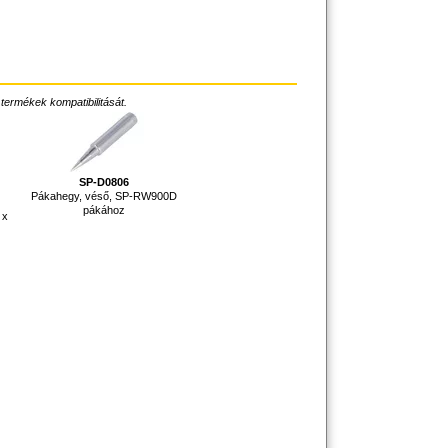
 termékek kompatibilitását.
SP-D0806
Pákahegy, véső, SP-RW900D
pákához
 x