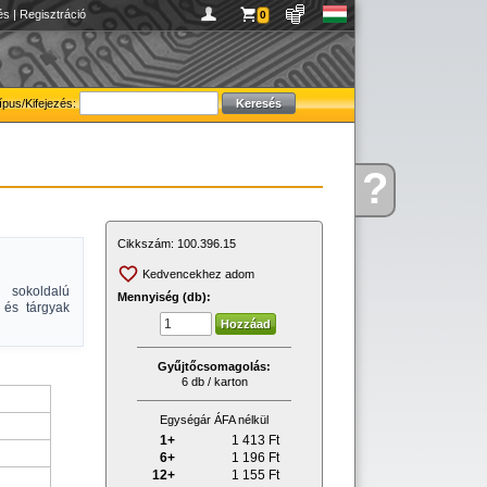
és
|
Regisztráció
0
ípus/Kifejezés:
?
Kérdése
van
Cikkszám:
100.396.15
Kedvencekhez adom
 sokoldalú
Mennyiség (db):
 és tárgyak
Gyűjtőcsomagolás:
6 db / karton
Egységár ÁFA nélkül
1+
1 413
Ft
6+
1 196
Ft
12+
1 155
Ft