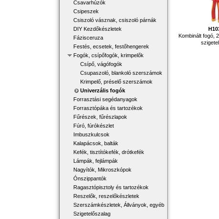
Csavarhúzók
Csipeszek
Csiszoló vásznak, csiszoló párnák
H10
DIY Kezdőkészletek
Kombinált fogó, 
Fázisceruza
szigete
Festés, ecsetek, festőhengerek
Fogók, csípőfogók, krimpelők
Csípő, vágófogók
Csupaszoló, blankoló szerszámok
Krimpelő, préselő szerszámok
Univerzális fogók
Forrasztási segédanyagok
Forrasztópáka és tartozékok
Fűrészek, fűrészlapok
Fúró, fúrókészlet
Imbuszkulcsok
Kalapácsok, balták
Kefék, tisztítókefék, drótkefék
Lámpák, fejlámpák
Nagyítók, Mikroszkópok
Ónszippantók
Ragasztópisztoly és tartozékok
Reszelők, reszelőkészletek
Szerszámkészletek, Állványok, egyéb
Szigetelőszalag