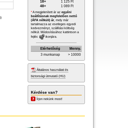
18+
1 125
Ft
48+
1 089
Ft
*
A megjelenített ár az
egyéni
beállításnak megfelelően nettó
t)
(ÁFA nélküli) ár
, mely már
tartalmazza az esetleges egyedi
kedvezményt, szállítási költség
nélkül. Módosításához kattintson a
fejléc
ikonjára.
Elérhetőség
Menny.
3 munkanap
> 10000
Általános használati és
biztonsági útmutató (HU)
Kérdése van?
Írjon nekünk most!