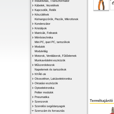
Induktivitás, Transzformátor
Kábelek, Vezetékek
Kapcsolók, Relék
Készülékek
Kishangszórók, Piezók, Mikrofonok
Kondenzátor
Kristályok
Matricák, Feliratok
Méréstechnika
Mini PC, ipari PC, tartozékok
Modulok
Modulvilág
Motorok, Ventilátorok, Fűtőelemek
Munkavédelmi eszközök
Műszerdobozok
Napelemek és tartozékok
NYÁK-ok
Okosotthon, Lakáselektronika
Oktatási eszközök
Optoelektronika
Peltier modulok
Pneumatika
Termékajánló
Szenzorok
Szerelési segédanyagok
Szerszám és forrasztás