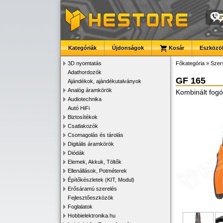
Kategóriák
Újdonságok
Kosár
Eszközök
3D nyomtatás
Főkategória
»
Szer
Adathordozók
GF 165
Ajándékok, ajándékutalványok
Analóg áramkörök
Kombinált fo
Audiotechnika
Autó HiFi
Biztosítékok
Csatlakozók
Csomagolás és tárolás
Digitális áramkörök
Diódák
Elemek, Akkuk, Töltők
Ellenállások, Potméterek
Építőkészletek (KIT, Modul)
Erősáramú szerelés
Fejlesztőeszközök
Foglalatok
Hobbielektronika.hu