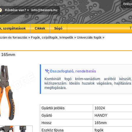
Belép
Kérdése van?
»
info@hestore.hu
T
, szolgáltatások
Cikkek
Súgó
szám és forrasztás
»
Fogók, csípőfogók, krimpelők
»
Univerzális fogók
»
gó 165mm
Összefoglaló, rendeltetés
Kombinált fogó króm-vanádium acélból készült,
kéziszerszám. Ideális huzalok vágására, hajlítására
megfogására.
Gyártói jelölés
10324
Gyártó
HANDY
Hossz
165mm
Eszköz típusa
fogók