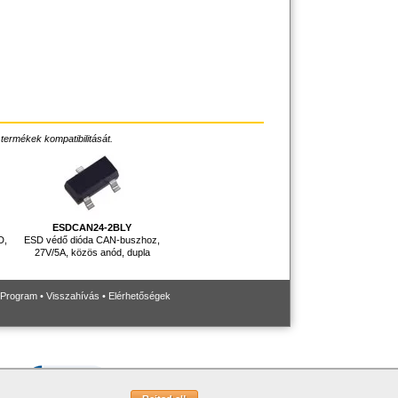
 termékek kompatibilitását.
ESDCAN24-2BLY
D,
ESD védő dióda CAN-buszhoz,
27V/5A, közös anód, dupla
 Program
•
Visszahívás
•
Elérhetőségek