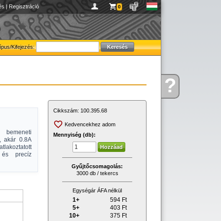
és
|
Regisztráció
0
ípus/Kifejezés:
?
Kérdése
van
Cikkszám:
100.395.68
Kedvencekhez adom
 bemeneti
Mennyiség (db):
ő, akár 0.8A
lakoztatott
 és precíz
Gyűjtőcsomagolás:
3000 db / tekercs
Egységár ÁFA nélkül
1+
594
Ft
5+
403
Ft
10+
375
Ft