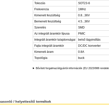
Tokozás
SOT23-6
Frekvencia
1MHz
Kimeneti feszültség
0.8...36V
Bemeneti feszültség
4.5...36V
Szerelés
SMD
Az integrált áramkör típusa
PMIC
Integrált áramkör tulajdonságai
belső lágyindítás
Fajta integrált áramkör
DC/DC konverter
Kimeneti áram
0.8A
Topológia
buck
Bővített forgalmazói/gyártói információk (EU 2023/988 rendele
hasonló / helyettesítő termékek