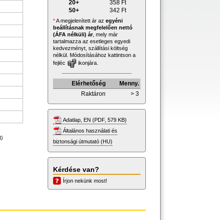
20+
358
Ft
50+
342
Ft
*
A megjelenített ár az
egyéni
beállításnak megfelelően nettó
(ÁFA nélküli) ár
, mely már
tartalmazza az esetleges egyedi
kedvezményt, szállítási költség
nélkül. Módosításához kattintson a
fejléc
ikonjára.
Elérhetőség
Menny.
Raktáron
> 3
Adatlap, EN (PDF, 579 KB)
Általános használati és
t)
biztonsági útmutató (HU)
Kérdése van?
Írjon nekünk most!