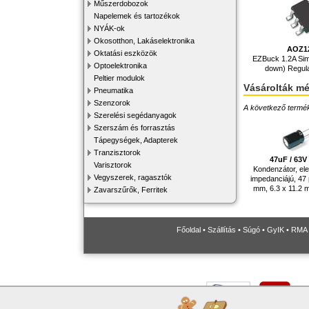
Műszerdobozok
Napelemek és tartozékok
NYÁK-ok
Okosotthon, Lakáselektronika
AOZ1
Oktatási eszközök
EZBuck 1.2A Sim
Optoelektronika
down) Regul
Peltier modulok
Vásárolták m
Pneumatika
Szenzorok
A következő terméke
Szerelési segédanyagok
Szerszám és forrasztás
Tápegységek, Adapterek
Tranzisztorok
47uF / 63
Varisztorok
Kondenzátor, elek
Vegyszerek, ragasztók
impedanciájú, 47 
mm, 6.3 x 11.2 m
Zavarszűrők, Ferritek
Főoldal
•
Szállítás
•
Súgó
•
GyIK
•
RMA