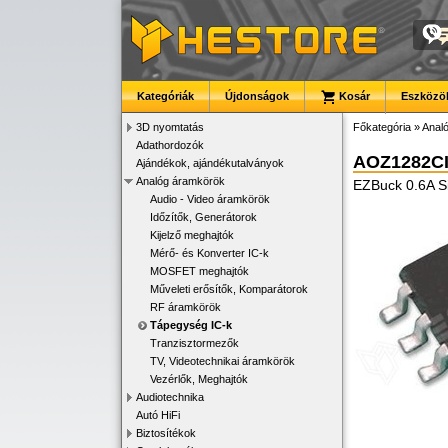
Kategóriák
Újdonságok
Kosár
Eszközök
3D nyomtatás
Főkategória
»
Anal
Adathordozók
AOZ1282CI
Ajándékok, ajándékutalványok
Analóg áramkörök
EZBuck 0.6A S
Audio - Video áramkörök
Időzítők, Generátorok
Kijelző meghajtók
Mérő- és Konverter IC-k
MOSFET meghajtók
Műveleti erősítők, Komparátorok
RF áramkörök
Tápegység IC-k
Tranzisztormezők
TV, Videotechnikai áramkörök
Vezérlők, Meghajtók
Audiotechnika
Autó HiFi
Biztosítékok