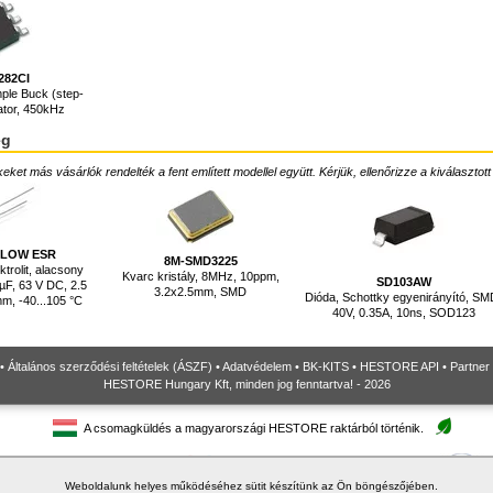
282CI
ple Buck (step-
ator, 450kHz
ég
ket más vásárlók rendelték a fent említett modellel együtt. Kérjük, ellenőrizze a kiválasztott
V LOW ESR
8M-SMD3225
trolit, alacsony
Kvarc kristály, 8MHz, 10ppm,
SD103AW
µF, 63 V DC, 2.5
3.2x2.5mm, SMD
Dióda, Schottky egyenirányító, SM
m, -40...105 °C
40V, 0.35A, 10ns, SOD123
•
Általános szerződési feltételek (ÁSZF)
•
Adatvédelem
•
BK-KITS
•
HESTORE API
•
Partner
HESTORE Hungary Kft, minden jog fenntartva! - 2026
A csomagküldés a magyarországi HESTORE raktárból történik.
Weboldalunk helyes működéséhez sütit készítünk az Ön böngészőjében.