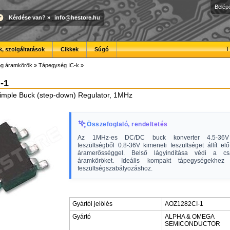
Belép
Kérdése van?
»
info@hestore.hu
T
, szolgáltatások
Cikkek
Súgó
óg áramkörök
»
Tápegység IC-k
»
-1
imple Buck (step-down) Regulator, 1MHz
Összefoglaló, rendeltetés
Az 1MHz-es DC/DC buck konverter 4.5-36V
feszültségből 0.8-36V kimeneti feszültséget állít el
áramerősséggel. Belső lágyindítása védi a csat
áramköröket. Ideális kompakt tápegységekhez
feszültségszabályozáshoz.
Gyártói jelölés
AOZ1282CI-1
Gyártó
ALPHA & OMEGA
SEMICONDUCTOR