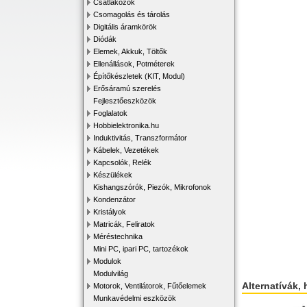
Csatlakozók
Csomagolás és tárolás
Digitális áramkörök
Diódák
Elemek, Akkuk, Töltők
Ellenállások, Potméterek
Építőkészletek (KIT, Modul)
Erősáramú szerelés
Fejlesztőeszközök
Foglalatok
Hobbielektronika.hu
Induktivitás, Transzformátor
Kábelek, Vezetékek
Kapcsolók, Relék
Készülékek
Kishangszórók, Piezók, Mikrofonok
Kondenzátor
Kristályok
Matricák, Feliratok
Méréstechnika
Mini PC, ipari PC, tartozékok
Modulok
Modulvilág
Alternatívák, 
Motorok, Ventilátorok, Fűtőelemek
Munkavédelmi eszközök