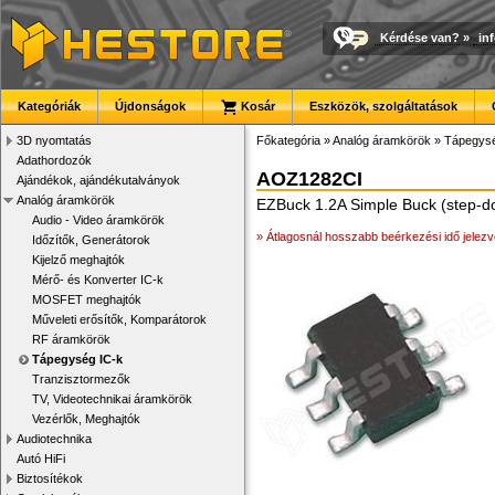
Kérdése van?
»
in
Kategóriák
Újdonságok
Kosár
Eszközök, szolgáltatások
3D nyomtatás
Főkategória
»
Analóg áramkörök
»
Tápegysé
Adathordozók
AOZ1282CI
Ajándékok, ajándékutalványok
Analóg áramkörök
EZBuck 1.2A Simple Buck (step-d
Audio - Video áramkörök
» Átlagosnál hosszabb beérkezési idő jelezv
Időzítők, Generátorok
Kijelző meghajtók
Mérő- és Konverter IC-k
MOSFET meghajtók
Műveleti erősítők, Komparátorok
RF áramkörök
Tápegység IC-k
Tranzisztormezők
TV, Videotechnikai áramkörök
Vezérlők, Meghajtók
Audiotechnika
Autó HiFi
Biztosítékok