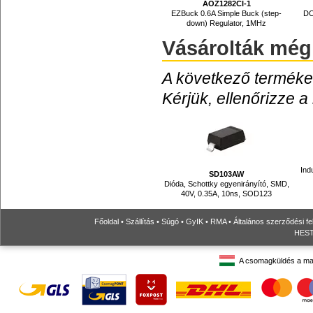
AOZ1282CI-1
EZBuck 0.6A Simple Buck (step-
DC
down) Regulator, 1MHz
Vásárolták még
A következő termékek
Kérjük, ellenőrizze a
Ind
SD103AW
Dióda, Schottky egyenirányító, SMD,
40V, 0.35A, 10ns, SOD123
Főoldal
•
Szállítás
•
Súgó
•
GyIK
•
RMA
•
Általános szerződési fe
HESTO
A csomagküldés a ma