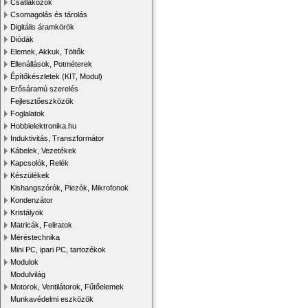
Csatlakozók
Csomagolás és tárolás
Digitális áramkörök
Diódák
Elemek, Akkuk, Töltők
Ellenállások, Potméterek
Építőkészletek (KIT, Modul)
Erősáramú szerelés
Fejlesztőeszközök
Foglalatok
Hobbielektronika.hu
Induktivitás, Transzformátor
Kábelek, Vezetékek
Kapcsolók, Relék
Készülékek
Kishangszórók, Piezók, Mikrofonok
Kondenzátor
Kristályok
Matricák, Feliratok
Méréstechnika
Mini PC, ipari PC, tartozékok
Modulok
Modulvilág
Motorok, Ventilátorok, Fűtőelemek
Munkavédelmi eszközök