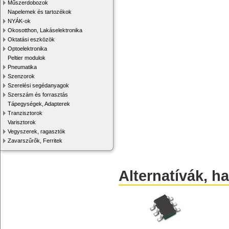
Műszerdobozok
Napelemek és tartozékok
NYÁK-ok
Okosotthon, Lakáselektronika
Oktatási eszközök
Optoelektronika
Peltier modulok
Pneumatika
Szenzorok
Szerelési segédanyagok
Szerszám és forrasztás
Tápegységek, Adapterek
Tranzisztorok
Varisztorok
Vegyszerek, ragasztók
Zavarszűrők, Ferritek
Alternatívák, h