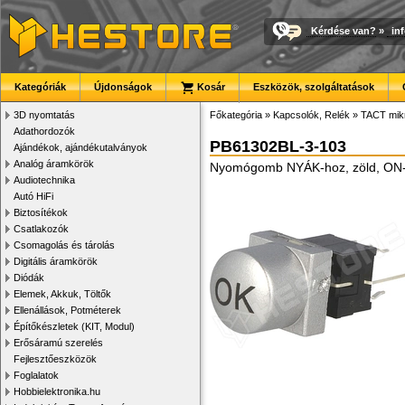
Kérdése van?
»
in
Kategóriák
Újdonságok
Kosár
Eszközök, szolgáltatások
3D nyomtatás
Főkategória
»
Kapcsolók, Relék
»
TACT mik
Adathordozók
PB61302BL-3-103
Ajándékok, ajándékutalványok
Analóg áramkörök
Nyomógomb NYÁK-hoz, zöld, ON
Audiotechnika
Autó HiFi
Biztosítékok
Csatlakozók
Csomagolás és tárolás
Digitális áramkörök
Diódák
Elemek, Akkuk, Töltők
Ellenállások, Potméterek
Építőkészletek (KIT, Modul)
Erősáramú szerelés
Fejlesztőeszközök
Foglalatok
Hobbielektronika.hu