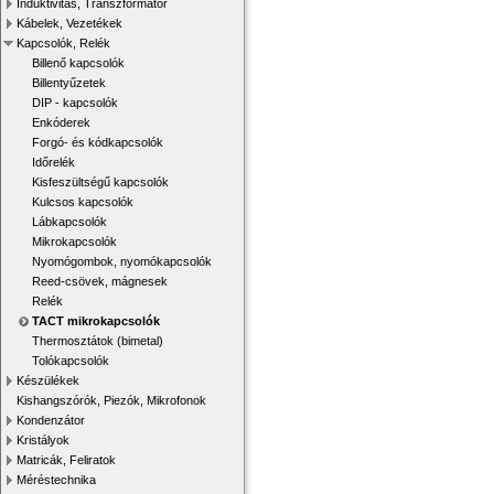
Induktivitás, Transzformátor
Kábelek, Vezetékek
Kapcsolók, Relék
Billenő kapcsolók
Billentyűzetek
DIP - kapcsolók
Enkóderek
Forgó- és kódkapcsolók
Időrelék
Kisfeszültségű kapcsolók
Kulcsos kapcsolók
Lábkapcsolók
Mikrokapcsolók
Nyomógombok, nyomókapcsolók
Reed-csövek, mágnesek
Relék
TACT mikrokapcsolók
Thermosztátok (bimetal)
Tolókapcsolók
Készülékek
Kishangszórók, Piezók, Mikrofonok
Kondenzátor
Kristályok
Matricák, Feliratok
Méréstechnika