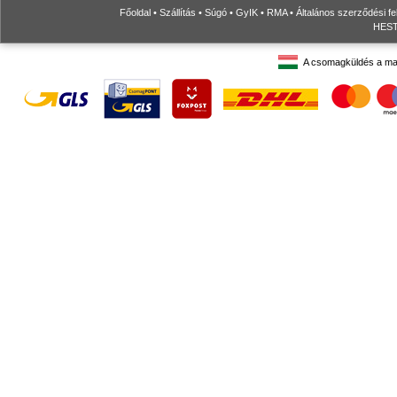
Főoldal
•
Szállítás
•
Súgó
•
GyIK
•
RMA
•
Általános szerződési fe
HESTO
A csomagküldés a ma