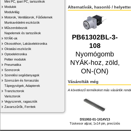
Mini PC, ipari PC, tartozékok
Alternatívák, hasonló / helyett
Modulok
Modulvilág
Motorok, Ventilátorok, Fűtőelemek
Munkavédelmi eszközök
Műszerdobozok
Napelemek és tartozékok
PB61302BL-3-
NYÁK-ok
Okosotthon, Lakáselektronika
108
Oktatási eszközök
Nyomógomb
Optoelektronika
Peltier modulok
NYÁK-hoz, zöld,
Pneumatika
ON-(ON)
Szenzorok
Szerelési segédanyagok
Szerszám és forrasztás
Vásárolták még
Tápegységek, Adapterek
A következő termékeket más vásárlók rendelték
Tranzisztorok
Varisztorok
Vegyszerek, ragasztók
Zavarszűrők, Ferritek
DS1002-01-1X14V13
Tüskesor aljzat, 1x14 pin, precíziós