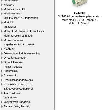
Kondenzátor
Kristályok
Matricák, Feliratok
XY-MD02
Méréstechnika
SHT40 hőmérséklet és páratartalom
Mini PC, ipari PC, tartozékok
mérő modul, RS485, Modbus,
Modulok
dobozolt, DIN-sín
Modulvilág
Motorok, Ventilátorok, Fűtőelemek
Munkavédelmi eszközök
Műszerdobozok
Napelemek és tartozékok
NYÁK-ok
Okosotthon, Lakáselektronika
Oktatási eszközök
Optoelektronika
Peltier modulok
Pneumatika
Szenzorok
Szerelési segédanyagok
Szerszám és forrasztás
Tápegységek, Adapterek
Tranzisztorok
Varisztorok
Vegyszerek, ragasztók
Zavarszűrők, Ferritek