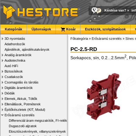
Kérdése van?
»
in
Kategóriák
Újdonságok
Kosár
Eszközök, szolgáltatások
3D nyomtatás
Főkategória
»
Erősáramú szerelés
»
Sínes 
Adathordozók
PC-2.5-RD
Ajándékok, ajándékutalványok
Analóg áramkörök
2
Sorkapocs, sín, 0.2...2.5mm
, Pó
Audiotechnika
Autó HiFi
Biztosítékok
Csatlakozók
Csomagolás és tárolás
Digitális áramkörök
Diódák
Elemek, Akkuk, Töltők
Ellenállások, Potméterek
Építőkészletek (KIT, Modul)
Erősáramú szerelés
Differenciál áram megszakítók, FI-relék
Dugaszoló aljzatok
Elosztószekrények, villanyszekrények