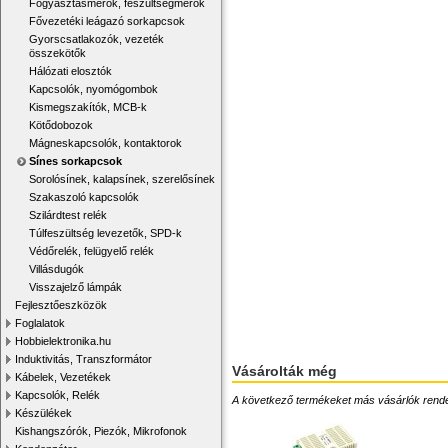
Fogyasztásmérők, feszültségmérők
Fővezetéki leágazó sorkapcsok
Gyorscsatlakozók, vezeték
összekötők
Hálózati elosztók
Kapcsolók, nyomógombok
Kismegszakítók, MCB-k
Kötődobozok
Mágneskapcsolók, kontaktorok
Sínes sorkapcsok
Sorolósínek, kalapsínek, szerelősínek
Szakaszoló kapcsolók
Szilárdtest relék
Túlfeszültség levezetők, SPD-k
Védőrelék, felügyelő relék
Villásdugók
Visszajelző lámpák
Fejlesztőeszközök
Foglalatok
Hobbielektronika.hu
Induktivitás, Transzformátor
Vásárolták még
Kábelek, Vezetékek
Kapcsolók, Relék
A következő termékeket más vásárlók rendelték
Készülékek
Kishangszórók, Piezók, Mikrofonok