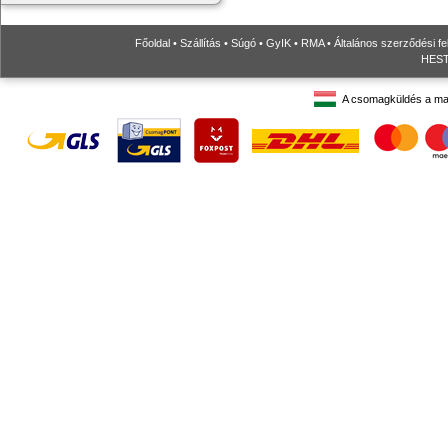
Főoldal
•
Szállítás
•
Súgó
•
GyIK
•
RMA
•
Általános szerződési fe
HESTO
A csomagküldés a ma