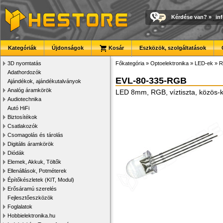
Kérdése van?
»
in
Kategóriák
Újdonságok
Kosár
Eszközök, szolgáltatások
3D nyomtatás
Főkategória
»
Optoelektronika
»
LED-ek
»
R
Adathordozók
EVL-80-335-RGB
Ajándékok, ajándékutalványok
Analóg áramkörök
LED 8mm, RGB, víztiszta, közös-
Audiotechnika
Autó HiFi
Biztosítékok
Csatlakozók
Csomagolás és tárolás
Digitális áramkörök
Diódák
Elemek, Akkuk, Töltők
Ellenállások, Potméterek
Építőkészletek (KIT, Modul)
Erősáramú szerelés
Fejlesztőeszközök
Foglalatok
Hobbielektronika.hu