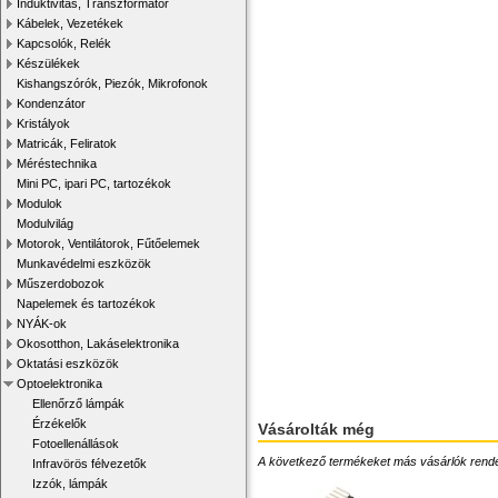
Induktivitás, Transzformátor
Kábelek, Vezetékek
Kapcsolók, Relék
Készülékek
Kishangszórók, Piezók, Mikrofonok
Kondenzátor
Kristályok
Matricák, Feliratok
Méréstechnika
Mini PC, ipari PC, tartozékok
Modulok
Modulvilág
Motorok, Ventilátorok, Fűtőelemek
Munkavédelmi eszközök
Műszerdobozok
Napelemek és tartozékok
NYÁK-ok
Okosotthon, Lakáselektronika
Oktatási eszközök
Optoelektronika
Ellenőrző lámpák
Érzékelők
Vásárolták még
Fotoellenállások
A következő termékeket más vásárlók rendelték
Infravörös félvezetők
Izzók, lámpák