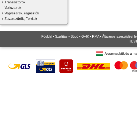
Tranzisztorok
Varisztorok
Vegyszerek, ragasztók
Zavarszűrők, Ferritek
Főoldal
•
Szállítás
•
Súgó
•
GyIK
•
RMA
•
Általános szerződési fe
HESTO
A csomagküldés a ma