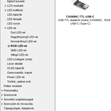
Kijelző keretek
LCD modulok
LED kellékek
LED kijelzők
CH340NC-TTL-USB-C
LED lámpák
USB-TTL átalakító modul, CH340NC,
RGB 
LED sorok
USB-C (Type-C)
LED-ek
Duó LED-ek
Nagyfényerejű LED-ek
Normál fényű LED-ek
RGB LED-ek
SMD LED-ek
Villogó LED-ek
LED-szalagok (strip)
Lézer diódák
OLED kijelzők
Optocsatolók, kapuk
Power LED-ek
Toslink, optikai szál
Peltier modulok
Pneumatika
Szenzorok
Szerelési segédanyagok
Szerszám és forrasztás
Tápegységek, Adapterek