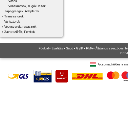
Vésők
Villáskulcsok, dugókulcsok
Tápegységek, Adapterek
Tranzisztorok
Varisztorok
Vegyszerek, ragasztók
Zavarszűrők, Ferritek
Főoldal
•
Szállítás
•
Súgó
•
GyIK
•
RMA
•
Általános szerződési fe
HESTO
A csomagküldés a ma