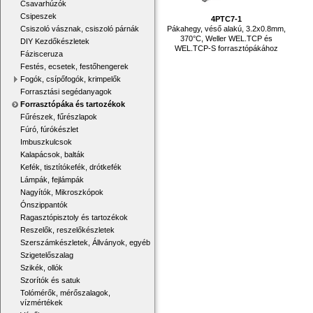
Csavarhúzók
Csipeszek
4PTC7-1
Pákahegy, véső alakú, 3.2x0.8mm,
Csiszoló vásznak, csiszoló párnák
370°C, Weller WEL.TCP és
DIY Kezdőkészletek
WEL.TCP-S forrasztópákához
Fázisceruza
Festés, ecsetek, festőhengerek
Fogók, csípőfogók, krimpelők
Forrasztási segédanyagok
Forrasztópáka és tartozékok
Fűrészek, fűrészlapok
Fúró, fúrókészlet
Imbuszkulcsok
Kalapácsok, balták
Kefék, tisztítókefék, drótkefék
Lámpák, fejlámpák
Nagyítók, Mikroszkópok
Ónszippantók
Ragasztópisztoly és tartozékok
Reszelők, reszelőkészletek
Szerszámkészletek, Állványok, egyéb
Szigetelőszalag
Szikék, ollók
Szorítók és satuk
Tolómérők, mérőszalagok,
vízmértékek