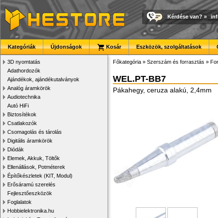
Kérdése van?
»
in
Kategóriák
Újdonságok
Kosár
Eszközök, szolgáltatások
3D nyomtatás
Főkategória
»
Szerszám és forrasztás
»
For
Adathordozók
WEL.PT-BB7
Ajándékok, ajándékutalványok
Analóg áramkörök
Pákahegy, ceruza alakú, 2,4mm
Audiotechnika
Autó HiFi
Biztosítékok
Csatlakozók
Csomagolás és tárolás
Digitális áramkörök
Diódák
Elemek, Akkuk, Töltők
Ellenállások, Potméterek
Építőkészletek (KIT, Modul)
Erősáramú szerelés
Fejlesztőeszközök
Foglalatok
Hobbielektronika.hu