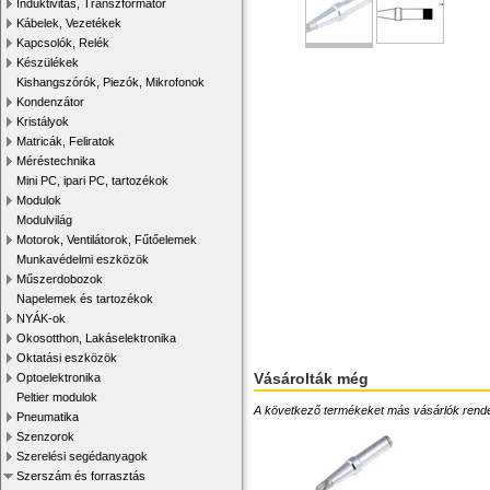
Induktivitás, Transzformátor
Kábelek, Vezetékek
Kapcsolók, Relék
Készülékek
Kishangszórók, Piezók, Mikrofonok
Kondenzátor
Kristályok
Matricák, Feliratok
Méréstechnika
Mini PC, ipari PC, tartozékok
Modulok
Modulvilág
Motorok, Ventilátorok, Fűtőelemek
Munkavédelmi eszközök
Műszerdobozok
Napelemek és tartozékok
NYÁK-ok
Okosotthon, Lakáselektronika
Oktatási eszközök
Vásárolták még
Optoelektronika
Peltier modulok
A következő termékeket más vásárlók rendelték
Pneumatika
Szenzorok
Szerelési segédanyagok
Szerszám és forrasztás