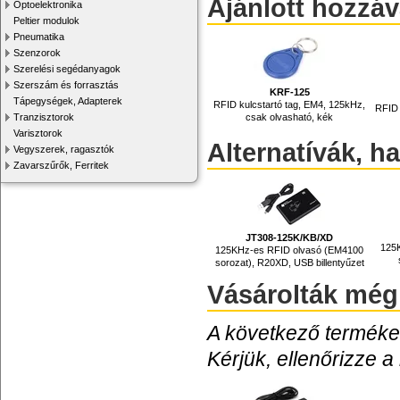
Ajánlott hozzá
Optoelektronika
Peltier modulok
Pneumatika
Szenzorok
Szerelési segédanyagok
Szerszám és forrasztás
KRF-125
Tápegységek, Adapterek
RFID kulcstartó tag, EM4, 125kHz,
RFID 
Tranzisztorok
csak olvasható, kék
Varisztorok
Alternatívák, h
Vegyszerek, ragasztók
Zavarszűrők, Ferritek
JT308-125K/KB/XD
125
125KHz-es RFID olvasó (EM4100
sorozat), R20XD, USB billentyűzet
Vásárolták még
A következő termékek
Kérjük, ellenőrizze a