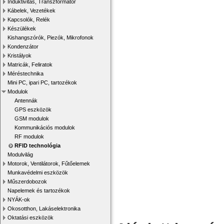
Induktivitás, Transzformátor
Kábelek, Vezetékek
Kapcsolók, Relék
Készülékek
Kishangszórók, Piezók, Mikrofonok
Kondenzátor
Kristályok
Matricák, Feliratok
Méréstechnika
Mini PC, ipari PC, tartozékok
Modulok
Antennák
GPS eszközök
GSM modulok
Kommunikációs modulok
RF modulok
RFID technológia
Modulvilág
Motorok, Ventilátorok, Fűtőelemek
Munkavédelmi eszközök
Műszerdobozok
Napelemek és tartozékok
NYÁK-ok
Okosotthon, Lakáselektronika
Oktatási eszközök