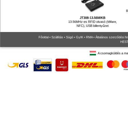
R
JT308-13.56M/KB
13.56MHz-es RFID olvasó (Mifare,
NFC), USB billentyűzet
Főoldal
•
Szállítás
•
Súgó
•
GyIK
•
RMA
•
Általános szerződési fe
HESTO
A csomagküldés a ma