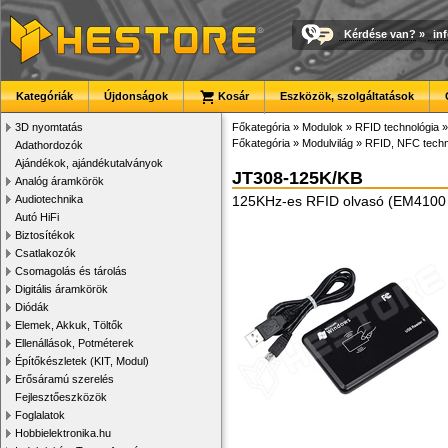
Kérdése van?
»
in
Kategóriák
Újdonságok
Kosár
Eszközök, szolgáltatások
3D nyomtatás
Főkategória
»
Modulok
»
RFID technológia
»
Főkategória
»
Modulvilág
»
RFID, NFC techn
Adathordozók
Ajándékok, ajándékutalványok
JT308-125K/KB
Analóg áramkörök
Audiotechnika
125KHz-es RFID olvasó (EM4100 s
Autó HiFi
Biztosítékok
Csatlakozók
Csomagolás és tárolás
Digitális áramkörök
Diódák
Elemek, Akkuk, Töltők
Ellenállások, Potméterek
Építőkészletek (KIT, Modul)
Erősáramú szerelés
Fejlesztőeszközök
Foglalatok
Hobbielektronika.hu