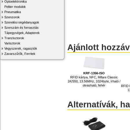
Optoelektronika
Peltier modulok
Pneumatika
Szenzorok
Szerelési segédanyagok
Szerszám és forrasztás
Tápegységek, Adapterek
Tranzisztorok
Varisztorok
Ajánlott hozzá
Vegyszerek, ragasztók
Zavarszűrők, Ferritek
KRF-1356-ISO
RFID kártya, NFC, Mifare Classic
1K/S50, 13.56MHz, 1024byte, írható /
olvasható, fehér
RFID k
1
Alternatívák, h