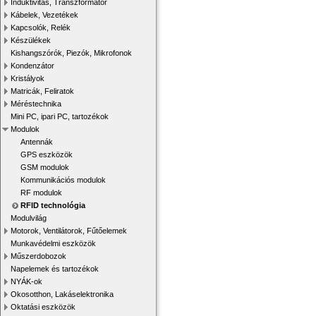
Induktivitás, Transzformátor
Kábelek, Vezetékek
Kapcsolók, Relék
Készülékek
Kishangszórók, Piezók, Mikrofonok
Kondenzátor
Kristályok
Matricák, Feliratok
Méréstechnika
Mini PC, ipari PC, tartozékok
Modulok
Antennák
GPS eszközök
GSM modulok
Kommunikációs modulok
RF modulok
RFID technológia
Modulvilág
Motorok, Ventilátorok, Fűtőelemek
Munkavédelmi eszközök
Műszerdobozok
Napelemek és tartozékok
NYÁK-ok
Okosotthon, Lakáselektronika
Oktatási eszközök