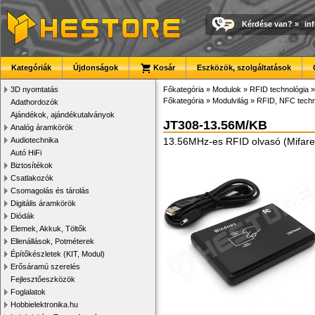
Kérdése van?
»
in
Kategóriák
Újdonságok
Kosár
Eszközök, szolgáltatások
3D nyomtatás
Főkategória
»
Modulok
»
RFID technológia
»
Főkategória
»
Modulvilág
»
RFID, NFC techn
Adathordozók
Ajándékok, ajándékutalványok
JT308-13.56M/KB
Analóg áramkörök
Audiotechnika
13.56MHz-es RFID olvasó (Mifare,
Autó HiFi
Biztosítékok
Csatlakozók
Csomagolás és tárolás
Digitális áramkörök
Diódák
Elemek, Akkuk, Töltők
Ellenállások, Potméterek
Építőkészletek (KIT, Modul)
Erősáramú szerelés
Fejlesztőeszközök
Foglalatok
Hobbielektronika.hu