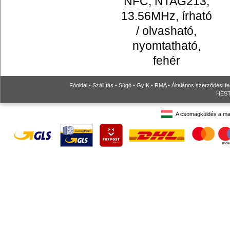
NFC, NTAG213,
13.56MHz, írható
/ olvasható,
nyomtatható,
fehér
Főoldal
•
Szállítás
•
Súgó
•
GyIK
•
RMA
•
Általános szerződési fe
HESTO
A csomagküldés a ma