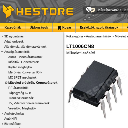
Kérdése van?
»
in
Kategóriák
Újdonságok
Kosár
Eszközök, szolgáltatások
3D nyomtatás
Főkategória
»
Analóg áramkörök
»
Műveleti 
Adathordozók
LT1006CN8
Ajándékok, ajándékutalványok
Analóg áramkörök
Műveleti erősítő
Audio - Video áramkörök
Időzítők, Generátorok
Kijelző meghajtók
Mérő- és Konverter IC-k
MOSFET meghajtók
Műveleti erősítők, Komparátorok
RF áramkörök
Tápegység IC-k
Tranzisztormezők
TV, Videotechnikai áramkörök
Vezérlők, Meghajtók
Audiotechnika
Autó HiFi
Biztosítékok