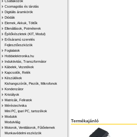
Csatlakozók
Csomagolás és tárolás
Digitális áramkörök
Diódák
Elemek, Akkuk, Töltők
Ellenállások, Potméterek
Építőkészletek (KIT, Modul)
Erősáramú szerelés
Fejlesztőeszközök
Foglalatok
Hobbielektronika.hu
Induktivitás, Transzformátor
Kábelek, Vezetékek
Kapcsolók, Relék
Készülékek
Kishangszórók, Piezók, Mikrofonok
Kondenzátor
Kristályok
Matricák, Feliratok
Méréstechnika
Mini PC, ipari PC, tartozékok
Modulok
Termékajánló
Modulvilág
Motorok, Ventilátorok, Fűtőelemek
Munkavédelmi eszközök