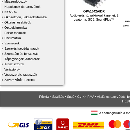
Műszerdobozok
Napelemek és tartozékok
OPA1642AIDR
NYÁK-ok
Audio erősítő, rail-to-rail kimenet, 2
Okosotthon, Lakáselektronika
csatorna, SO8, SoundPlus™
Tran
Oktatási eszközök
prec
Optoelektronika
Peltier modulok
Pneumatika
Szenzorok
Szerelési segédanyagok
Szerszám és forrasztás
Tápegységek, Adapterek
Tranzisztorok
Varisztorok
Vegyszerek, ragasztók
Zavarszűrők, Ferritek
Főoldal
•
Szállítás
•
Súgó
•
GyIK
•
RMA
•
Általános szerződési fe
HESTO
A csomagküldés a ma