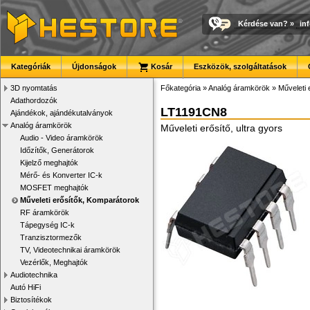
Kérdése van?
»
in
Kategóriák
Újdonságok
Kosár
Eszközök, szolgáltatások
3D nyomtatás
Főkategória
»
Analóg áramkörök
»
Műveleti 
Adathordozók
LT1191CN8
Ajándékok, ajándékutalványok
Analóg áramkörök
Műveleti erősítő, ultra gyors
Audio - Video áramkörök
Időzítők, Generátorok
Kijelző meghajtók
Mérő- és Konverter IC-k
MOSFET meghajtók
Műveleti erősítők, Komparátorok
RF áramkörök
Tápegység IC-k
Tranzisztormezők
TV, Videotechnikai áramkörök
Vezérlők, Meghajtók
Audiotechnika
Autó HiFi
Biztosítékok