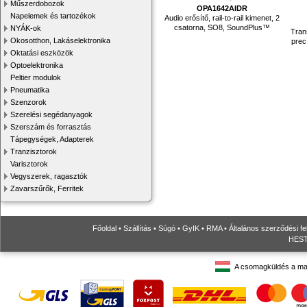
Műszerdobozok
OPA1642AIDR
Napelemek és tartozékok
Audio erősítő, rail-to-rail kimenet, 2
csatorna, SO8, SoundPlus™
NYÁK-ok
Tran
Okosotthon, Lakáselektronika
prec
Oktatási eszközök
Optoelektronika
Peltier modulok
Pneumatika
Szenzorok
Szerelési segédanyagok
Szerszám és forrasztás
Tápegységek, Adapterek
Tranzisztorok
Varisztorok
Vegyszerek, ragasztók
Zavarszűrők, Ferritek
Főoldal
•
Szállítás
•
Súgó
•
GyIK
•
RMA
•
Általános szerződési fe
HESTO
A csomagküldés a ma