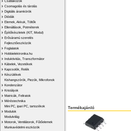
Csatlakozók
Csomagolás és tárolás
Digitális áramkörök
Diódák
Elemek, Akkuk, Töltők
Ellenállások, Potméterek
Építőkészletek (KIT, Modul)
Erősáramú szerelés
Fejlesztőeszközök
Foglalatok
Hobbielektronika.hu
Induktivitás, Transzformátor
Kábelek, Vezetékek
Kapcsolók, Relék
Készülékek
Kishangszórók, Piezók, Mikrofonok
Kondenzátor
Kristályok
Matricák, Feliratok
Méréstechnika
Mini PC, ipari PC, tartozékok
Termékajánló
Modulok
Modulvilág
Motorok, Ventilátorok, Fűtőelemek
Munkavédelmi eszközök