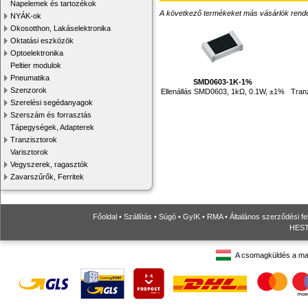
Napelemek és tartozékok
A következő termékeket más vásárlók rendelték
NYÁK-ok
Okosotthon, Lakáselektronika
Oktatási eszközök
Optoelektronika
Peltier modulok
Pneumatika
SMD0603-1K-1%
Szenzorok
Ellenállás SMD0603, 1kΩ, 0.1W, ±1%
Tran
Szerelési segédanyagok
Szerszám és forrasztás
Tápegységek, Adapterek
Tranzisztorok
Varisztorok
Vegyszerek, ragasztók
Zavarszűrők, Ferritek
Főoldal
•
Szállítás
•
Súgó
•
GyIK
•
RMA
•
Általános szerződési fe
HESTO
A csomagküldés a ma