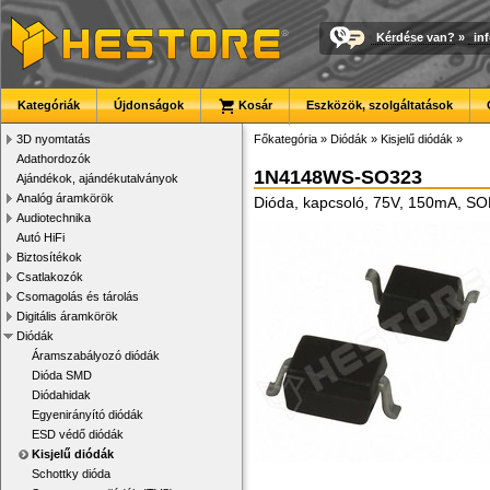
Kérdése van?
»
in
Kategóriák
Újdonságok
Kosár
Eszközök, szolgáltatások
3D nyomtatás
Főkategória
»
Diódák
»
Kisjelű diódák
»
Adathordozók
1N4148WS-SO323
Ajándékok, ajándékutalványok
Analóg áramkörök
Dióda, kapcsoló, 75V, 150mA, S
Audiotechnika
Autó HiFi
Biztosítékok
Csatlakozók
Csomagolás és tárolás
Digitális áramkörök
Diódák
Áramszabályozó diódák
Dióda SMD
Diódahidak
Egyenirányító diódák
ESD védő diódák
Kisjelű diódák
Schottky dióda