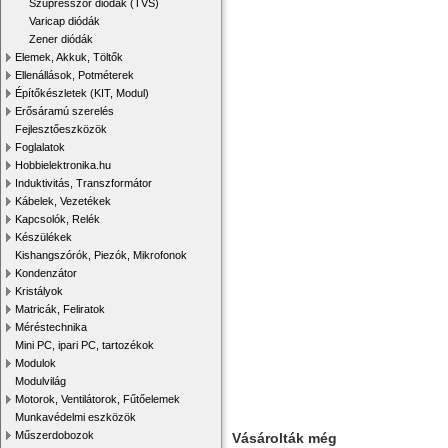
Szupresszor diódák (TVS)
Varicap diódák
Zener diódák
Elemek, Akkuk, Töltők
Ellenállások, Potméterek
Építőkészletek (KIT, Modul)
Erősáramú szerelés
Fejlesztőeszközök
Foglalatok
Hobbielektronika.hu
Induktivitás, Transzformátor
Kábelek, Vezetékek
Kapcsolók, Relék
Készülékek
Kishangszórók, Piezók, Mikrofonok
Kondenzátor
Kristályok
Matricák, Feliratok
Méréstechnika
Mini PC, ipari PC, tartozékok
Modulok
Modulvilág
Motorok, Ventilátorok, Fűtőelemek
Munkavédelmi eszközök
Műszerdobozok
Vásárolták még