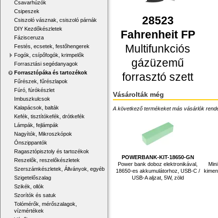
Csavarhúzók
Csipeszek
28523
Csiszoló vásznak, csiszoló párnák
DIY Kezdőkészletek
Fahrenheit FP
Fázisceruza
Multifunkciós
Festés, ecsetek, festőhengerek
Fogók, csípőfogók, krimpelők
gázüzemű
Forrasztási segédanyagok
Forrasztópáka és tartozékok
forrasztó szett
Fűrészek, fűrészlapok
Fúró, fúrókészlet
Vásárolták még
Imbuszkulcsok
Kalapácsok, balták
A következő termékeket más vásárlók rendelték
Kefék, tisztítókefék, drótkefék
Lámpák, fejlámpák
Nagyítók, Mikroszkópok
Ónszippantók
Ragasztópisztoly és tartozékok
POWERBANK-KIT-18650-GN
Reszelők, reszelőkészletek
Power bank doboz elektronikával,
Mini
Szerszámkészletek, Állványok, egyéb
18650-es akkumulátorhoz, USB-C /
kimen
USB-A aljzat, 5W, zöld
Szigetelőszalag
Szikék, ollók
Szorítók és satuk
Tolómérők, mérőszalagok,
vízmértékek