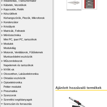
Induktivitás, Transzformátor
Kábelek, Vezetékek
Kapcsolók, Relék
Készülékek
Kishangszórók, Piezók, Mikrofonok
Kondenzátor
Kristályok
Matricák, Feliratok
Méréstechnika
Mini PC, ipari PC, tartozékok
Modulok
Modulvilág
Motorok, Ventilátorok, Fűtőelemek
Munkavédelmi eszközök
Műszerdobozok
Napelemek és tartozékok
NYÁK-ok
Okosotthon, Lakáselektronika
Oktatási eszközök
Optoelektronika
Peltier modulok
Ajánlott hozzávaló termékek
Pneumatika
Szenzorok
Szerelési segédanyagok
Szerszám és forrasztás