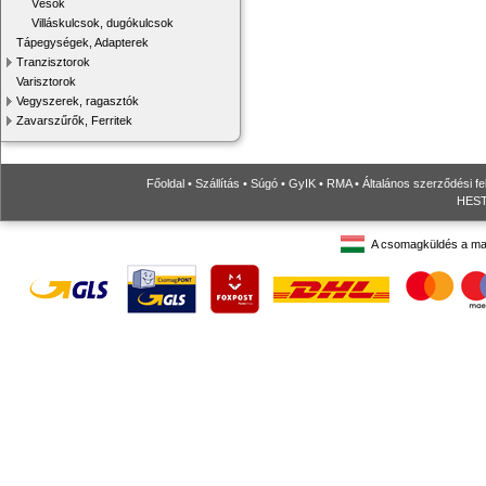
Vésők
Villáskulcsok, dugókulcsok
Tápegységek, Adapterek
Tranzisztorok
Varisztorok
Vegyszerek, ragasztók
Zavarszűrők, Ferritek
Főoldal
•
Szállítás
•
Súgó
•
GyIK
•
RMA
•
Általános szerződési fe
HESTO
A csomagküldés a ma