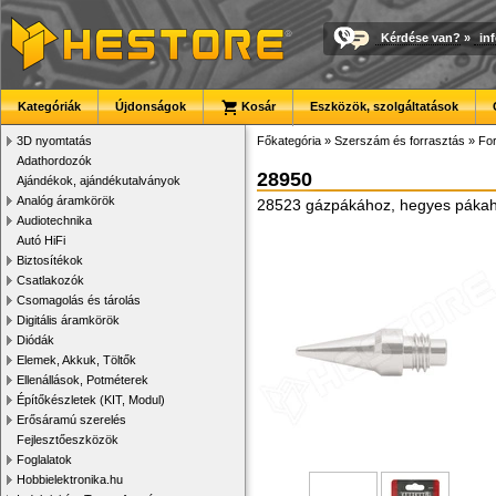
Kérdése van?
»
in
Kategóriák
Újdonságok
Kosár
Eszközök, szolgáltatások
3D nyomtatás
Főkategória
»
Szerszám és forrasztás
»
For
Adathordozók
28950
Ajándékok, ajándékutalványok
Analóg áramkörök
28523 gázpákához, hegyes pákahe
Audiotechnika
Autó HiFi
Biztosítékok
Csatlakozók
Csomagolás és tárolás
Digitális áramkörök
Diódák
Elemek, Akkuk, Töltők
Ellenállások, Potméterek
Építőkészletek (KIT, Modul)
Erősáramú szerelés
Fejlesztőeszközök
Foglalatok
Hobbielektronika.hu