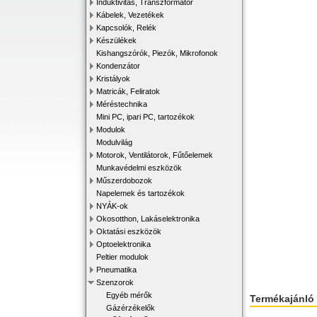
Induktivitás, Transzformátor
Kábelek, Vezetékek
Kapcsolók, Relék
Készülékek
Kishangszórók, Piezók, Mikrofonok
Kondenzátor
Kristályok
Matricák, Feliratok
Méréstechnika
Mini PC, ipari PC, tartozékok
Modulok
Modulvilág
Motorok, Ventilátorok, Fűtőelemek
Munkavédelmi eszközök
Műszerdobozok
Napelemek és tartozékok
NYÁK-ok
Okosotthon, Lakáselektronika
Oktatási eszközök
Optoelektronika
Peltier modulok
Pneumatika
Szenzorok
Egyéb mérők
Termékajánló
Gázérzékelők