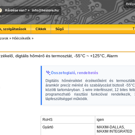
Belép
Kérdése van?
»
info@hestore.hu
T
, szolgáltatások
Cikkek
Súgó
zorok
»
Hőérzékelők
»
zékelő, digtális hőmérő és termosztát, -55°C ~ +125°C, Alarm
Összefoglaló, rendeltetés
Digitális hőmérséklet érzékelőként és termosztá
áramkör precíz mérést és szabályozást biztosít -55°
közötti tartományban. 1-wire interfésszel, 12 bites fel
programozható riasztási funkcióval rendelkezik
tápfeszültséggel működik.
RoHS
igen
Gyártó
MAXIM-DALLAS,
MAXIM INTEGRATED