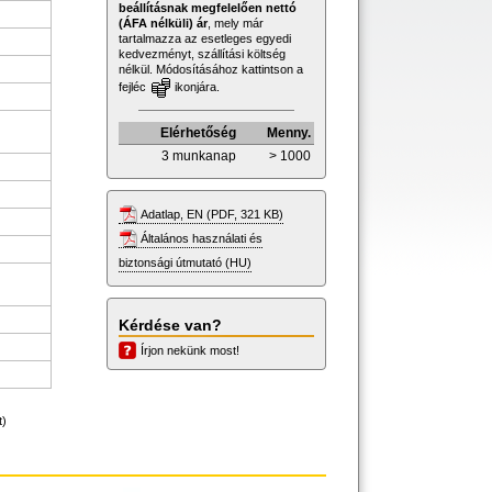
beállításnak megfelelően nettó
(ÁFA nélküli) ár
, mely már
tartalmazza az esetleges egyedi
kedvezményt, szállítási költség
nélkül. Módosításához kattintson a
fejléc
ikonjára.
Elérhetőség
Menny.
3 munkanap
> 1000
Adatlap, EN (PDF, 321 KB)
Általános használati és
biztonsági útmutató (HU)
Kérdése van?
Írjon nekünk most!
t)