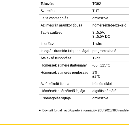
Tokozás
TO92
Szerelés
THT
Fajta csomagolás
ömlesztve
Az integrált áramkör típusa
hőmérséklet-érzékelő
Tápfeszültség
3...5.5V,
3...5.5V DC
Interfész
1-wire
Integrált áramkör tulajdonságai
programozható
Átalakító felbontása
12bit
Hőmérséklet méréstartomány
-55...125°C
Hőmérséklet mérés pontosság
2%,
±2°C
Az érzékelő típusa
hőmérséklet
Hőmérséklet érzékelő fajtája
digtális hőmérő
Csomagolás fajtája
ömlesztve
Bővített forgalmazói/gyártói információk (EU 2023/988 rendele