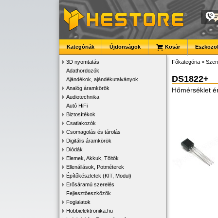
Kategóriák
Újdonságok
Kosár
Eszközök
3D nyomtatás
Főkategória
»
Szen
Adathordozók
DS1822+
Ajándékok, ajándékutalványok
Analóg áramkörök
Hőmérséklet ér
Audiotechnika
Autó HiFi
Biztosítékok
Csatlakozók
Csomagolás és tárolás
Digitális áramkörök
Diódák
Elemek, Akkuk, Töltők
Ellenállások, Potméterek
Építőkészletek (KIT, Modul)
Erősáramú szerelés
Fejlesztőeszközök
Foglalatok
Hobbielektronika.hu