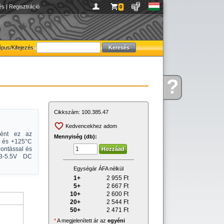
és
|
Regisztráció
0
ípus/Kifejezés:
?
Kérdése
van
Cikkszám:
100.385.47
Kedvencekhez adom
tként ez az
Mennyiség (db):
C és +125°C
bontással és
, 3-5.5V DC
Egységár ÁFA nélkül
1+
2 955
Ft
5+
2 667
Ft
10+
2 600
Ft
20+
2 544
Ft
50+
2 471
Ft
*
A megjelenített ár az
egyéni