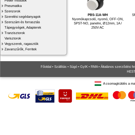
Peltier modulok
Pneumatika
Szenzorok
PBS-11A-WH
S
Szerelési segédanyagok
Nyomókapcsoló, nyomó, OFF-ON,
Szerszám és forrasztás
SPST-NO, panelre, Ø12mm, 1A /
250V AC
Tápegységek, Adapterek
Tranzisztorok
Varisztorok
Vegyszerek, ragasztók
Zavarszűrők, Ferritek
Főoldal
•
Szállítás
•
Súgó
•
GyIK
•
RMA
•
Általános szerződési fe
HESTO
A csomagküldés a ma