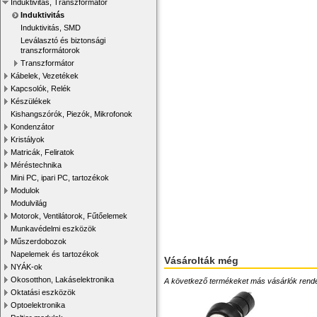
Induktivitás, Transzformátor
Induktivitás
Induktivitás, SMD
Leválasztó és biztonsági
transzformátorok
Transzformátor
Kábelek, Vezetékek
Kapcsolók, Relék
Készülékek
Kishangszórók, Piezók, Mikrofonok
Kondenzátor
Kristályok
Matricák, Feliratok
Méréstechnika
Mini PC, ipari PC, tartozékok
Modulok
Modulvilág
Motorok, Ventilátorok, Fűtőelemek
Munkavédelmi eszközök
Műszerdobozok
Napelemek és tartozékok
Vásárolták még
NYÁK-ok
Okosotthon, Lakáselektronika
A következő termékeket más vásárlók rendelték
Oktatási eszközök
Optoelektronika