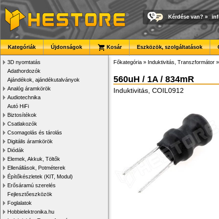
Kérdése van?
»
in
Kategóriák
Újdonságok
Kosár
Eszközök, szolgáltatások
3D nyomtatás
Főkategória
»
Induktivitás, Transzformátor
Adathordozók
560uH / 1A / 834mR
Ajándékok, ajándékutalványok
Analóg áramkörök
Induktivitás, COIL0912
Audiotechnika
Autó HiFi
Biztosítékok
Csatlakozók
Csomagolás és tárolás
Digitális áramkörök
Diódák
Elemek, Akkuk, Töltők
Ellenállások, Potméterek
Építőkészletek (KIT, Modul)
Erősáramú szerelés
Fejlesztőeszközök
Foglalatok
Hobbielektronika.hu