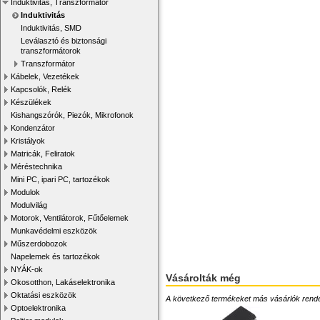
Induktivitás, Transzformátor
Induktivitás
Induktivitás, SMD
Leválasztó és biztonsági
transzformátorok
Transzformátor
Kábelek, Vezetékek
Kapcsolók, Relék
Készülékek
Kishangszórók, Piezók, Mikrofonok
Kondenzátor
Kristályok
Matricák, Feliratok
Méréstechnika
Mini PC, ipari PC, tartozékok
Modulok
Modulvilág
Motorok, Ventilátorok, Fűtőelemek
Munkavédelmi eszközök
Műszerdobozok
Napelemek és tartozékok
NYÁK-ok
Vásárolták még
Okosotthon, Lakáselektronika
Oktatási eszközök
A következő termékeket más vásárlók rendelték
Optoelektronika