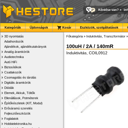
Kérdése van?
»
in
Kategóriák
Újdonságok
Kosár
Eszközök, szolgáltatások
3D nyomtatás
Főkategória
»
Induktivitás, Transzformátor
Adathordozók
100uH / 2A / 140mR
Ajándékok, ajándékutalványok
Analóg áramkörök
Induktivitás, COIL0912
Audiotechnika
Autó HiFi
Biztosítékok
Csatlakozók
Csomagolás és tárolás
Digitális áramkörök
Diódák
Elemek, Akkuk, Töltők
Ellenállások, Potméterek
Építőkészletek (KIT, Modul)
Erősáramú szerelés
Fejlesztőeszközök
Foglalatok
Hobbielektronika.hu