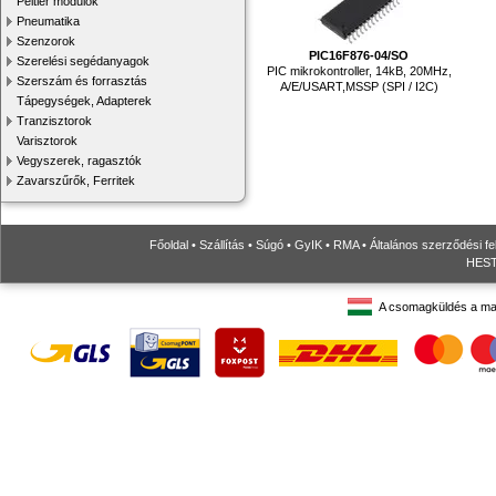
Peltier modulok
Pneumatika
Szenzorok
PIC16F876-04/SO
Szerelési segédanyagok
PIC mikrokontroller, 14kB, 20MHz,
Szerszám és forrasztás
A/E/USART,MSSP (SPI / I2C)
Tápegységek, Adapterek
Tranzisztorok
Varisztorok
Vegyszerek, ragasztók
Zavarszűrők, Ferritek
Főoldal
•
Szállítás
•
Súgó
•
GyIK
•
RMA
•
Általános szerződési fe
HESTO
A csomagküldés a ma