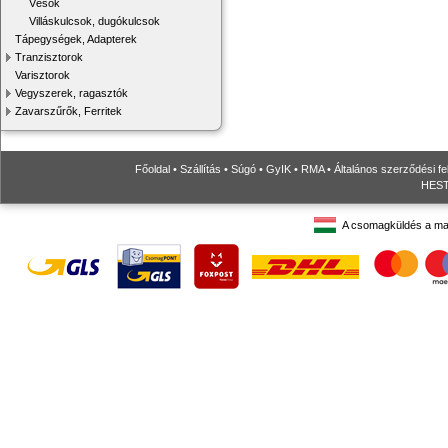
Vésők
Villáskulcsok, dugókulcsok
Tápegységek, Adapterek
Tranzisztorok
Varisztorok
Vegyszerek, ragasztók
Zavarszűrők, Ferritek
Főoldal
•
Szállítás
•
Súgó
•
GyIK
•
RMA
•
Általános szerződési fe
HESTO
A csomagküldés a ma