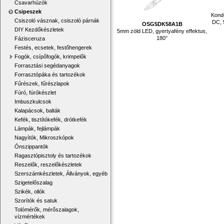
Csavarhúzók
Csipeszek
Konde
Csiszoló vásznak, csiszoló párnák
DC, 
OSG5DK58A1B
DIY Kezdőkészletek
5mm zöld LED, gyertyafény effektus,
180°
Fázisceruza
Festés, ecsetek, festőhengerek
Fogók, csípőfogók, krimpelők
Forrasztási segédanyagok
Forrasztópáka és tartozékok
Fűrészek, fűrészlapok
Fúró, fúrókészlet
Imbuszkulcsok
Kalapácsok, balták
Kefék, tisztítókefék, drótkefék
Lámpák, fejlámpák
Nagyítók, Mikroszkópok
Ónszippantók
Ragasztópisztoly és tartozékok
Reszelők, reszelőkészletek
Szerszámkészletek, Állványok, egyéb
Szigetelőszalag
Szikék, ollók
Szorítók és satuk
Tolómérők, mérőszalagok,
vízmértékek