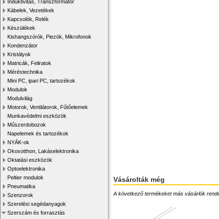
Induktivitás, Transzformátor
Kábelek, Vezetékek
Kapcsolók, Relék
Készülékek
Kishangszórók, Piezók, Mikrofonok
Kondenzátor
Kristályok
Matricák, Feliratok
Méréstechnika
Mini PC, ipari PC, tartozékok
Modulok
Modulvilág
Motorok, Ventilátorok, Fűtőelemek
Munkavédelmi eszközök
Műszerdobozok
Napelemek és tartozékok
NYÁK-ok
Okosotthon, Lakáselektronika
Oktatási eszközök
Optoelektronika
Peltier modulok
Vásárolták még
Pneumatika
A következő termékeket más vásárlók rendelték
Szenzorok
Szerelési segédanyagok
Szerszám és forrasztás