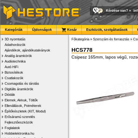
Kérdése van?
»
in
Kategóriák
Újdonságok
Kosár
Eszközök, szolgáltatások
3D nyomtatás
Főkategória
»
Szerszám és forrasztás
»
Cs
Adathordozók
HCS778
Ajándékok, ajándékutalványok
Analóg áramkörök
Csipesz 165mm, lapos végű, rozs
Audiotechnika
Autó HiFi
Biztosítékok
Csatlakozók
Csomagolás és tárolás
Digitális áramkörök
Diódák
Elemek, Akkuk, Töltők
Ellenállások, Potméterek
Építőkészletek (KIT, Modul)
Erősáramú szerelés
Fejlesztőeszközök
Foglalatok
Hobbielektronika.hu