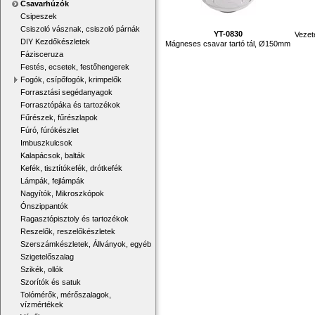
Csavarhúzók
Csipeszek
Csiszoló vásznak, csiszoló párnák
YT-0830
Vezet
DIY Kezdőkészletek
Mágneses csavar tartó tál, Ø150mm
Fázisceruza
Festés, ecsetek, festőhengerek
Fogók, csípőfogók, krimpelők
Forrasztási segédanyagok
Forrasztópáka és tartozékok
Fűrészek, fűrészlapok
Fúró, fúrókészlet
Imbuszkulcsok
Kalapácsok, balták
Kefék, tisztítókefék, drótkefék
Lámpák, fejlámpák
Nagyítók, Mikroszkópok
Ónszippantók
Ragasztópisztoly és tartozékok
Reszelők, reszelőkészletek
Szerszámkészletek, Állványok, egyéb
Szigetelőszalag
Szikék, ollók
Szorítók és satuk
Tolómérők, mérőszalagok,
vízmértékek