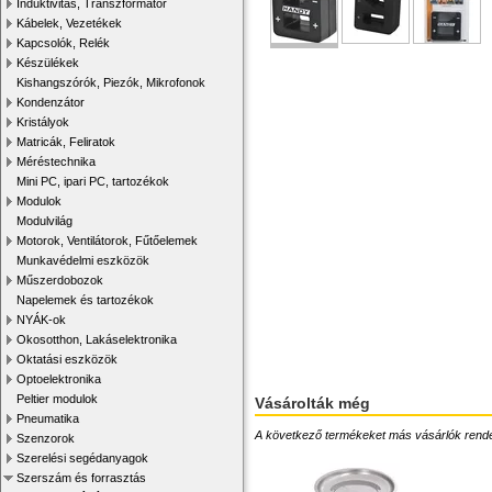
Induktivitás, Transzformátor
Kábelek, Vezetékek
Kapcsolók, Relék
Készülékek
Kishangszórók, Piezók, Mikrofonok
Kondenzátor
Kristályok
Matricák, Feliratok
Méréstechnika
Mini PC, ipari PC, tartozékok
Modulok
Modulvilág
Motorok, Ventilátorok, Fűtőelemek
Munkavédelmi eszközök
Műszerdobozok
Napelemek és tartozékok
NYÁK-ok
Okosotthon, Lakáselektronika
Oktatási eszközök
Optoelektronika
Peltier modulok
Vásárolták még
Pneumatika
A következő termékeket más vásárlók rendelték
Szenzorok
Szerelési segédanyagok
Szerszám és forrasztás