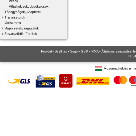
Vésők
Villáskulcsok, dugókulcsok
Tápegységek, Adapterek
Tranzisztorok
Varisztorok
Vegyszerek, ragasztók
Zavarszűrők, Ferritek
Főoldal
•
Szállítás
•
Súgó
•
GyIK
•
RMA
•
Általános szerződési fe
HESTO
A csomagküldés a ma