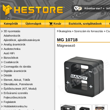
Kérdése van?
»
in
Kategóriák
Újdonságok
Kosár
Eszközök, szolgáltatások
3D nyomtatás
Főkategória
»
Szerszám és forrasztás
»
Cs
Adathordozók
MG 10718
Ajándékok, ajándékutalványok
Analóg áramkörök
Mágnesező
Audiotechnika
Autó HiFi
Biztosítékok
Csatlakozók
Csomagolás és tárolás
Digitális áramkörök
Diódák
Elemek, Akkuk, Töltők
Ellenállások, Potméterek
Építőkészletek (KIT, Modul)
Erősáramú szerelés
Fejlesztőeszközök
Foglalatok
Hobbielektronika.hu