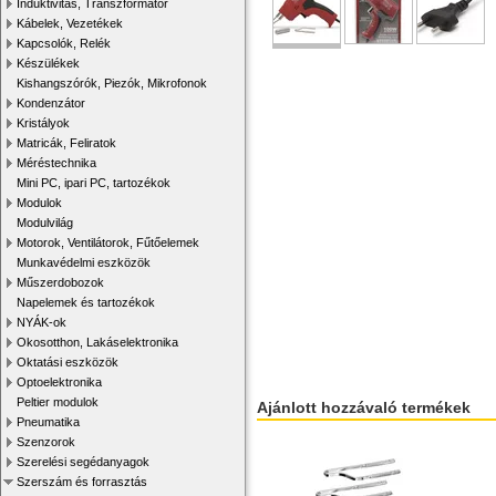
Induktivitás, Transzformátor
Kábelek, Vezetékek
Kapcsolók, Relék
Készülékek
Kishangszórók, Piezók, Mikrofonok
Kondenzátor
Kristályok
Matricák, Feliratok
Méréstechnika
Mini PC, ipari PC, tartozékok
Modulok
Modulvilág
Motorok, Ventilátorok, Fűtőelemek
Munkavédelmi eszközök
Műszerdobozok
Napelemek és tartozékok
NYÁK-ok
Okosotthon, Lakáselektronika
Oktatási eszközök
Optoelektronika
Peltier modulok
Ajánlott hozzávaló termékek
Pneumatika
Szenzorok
Szerelési segédanyagok
Szerszám és forrasztás