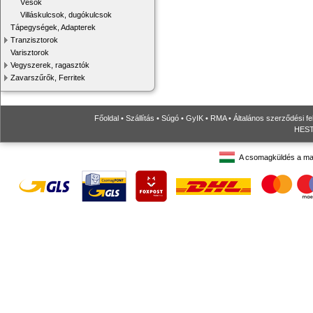
Vésők
Villáskulcsok, dugókulcsok
Tápegységek, Adapterek
Tranzisztorok
Varisztorok
Vegyszerek, ragasztók
Zavarszűrők, Ferritek
Főoldal
•
Szállítás
•
Súgó
•
GyIK
•
RMA
•
Általános szerződési fe
HESTO
A csomagküldés a ma