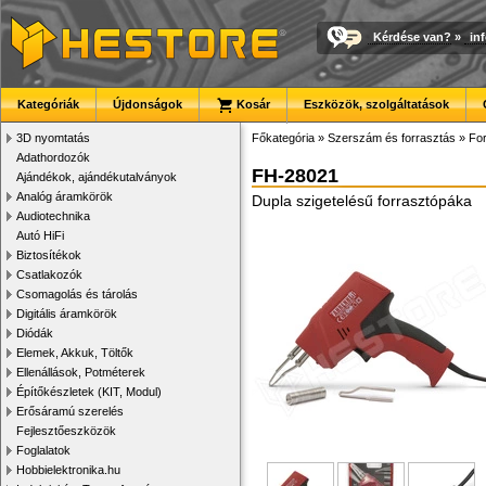
Kérdése van?
»
in
Kategóriák
Újdonságok
Kosár
Eszközök, szolgáltatások
3D nyomtatás
Főkategória
»
Szerszám és forrasztás
»
For
Adathordozók
FH-28021
Ajándékok, ajándékutalványok
Analóg áramkörök
Dupla szigetelésű forrasztópáka
Audiotechnika
Autó HiFi
Biztosítékok
Csatlakozók
Csomagolás és tárolás
Digitális áramkörök
Diódák
Elemek, Akkuk, Töltők
Ellenállások, Potméterek
Építőkészletek (KIT, Modul)
Erősáramú szerelés
Fejlesztőeszközök
Foglalatok
Hobbielektronika.hu