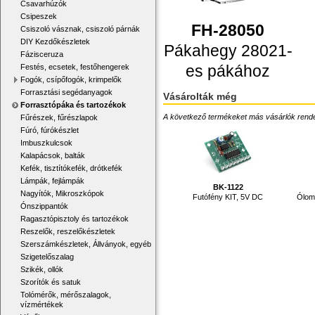
Csavarhúzók
Csipeszek
FH-28050
Csiszoló vásznak, csiszoló párnák
DIY Kezdőkészletek
Pákahegy 28021-
Fázisceruza
es pákához
Festés, ecsetek, festőhengerek
Fogók, csípőfogók, krimpelők
Forrasztási segédanyagok
Vásárolták még
Forrasztópáka és tartozékok
A következő termékeket más vásárlók rendelték
Fűrészek, fűrészlapok
Fúró, fúrókészlet
Imbuszkulcsok
Kalapácsok, balták
Kefék, tisztítókefék, drótkefék
Lámpák, fejlámpák
BK-1122
Nagyítók, Mikroszkópok
Futófény KIT, 5V DC
Ólom
Ónszippantók
Ragasztópisztoly és tartozékok
Reszelők, reszelőkészletek
Szerszámkészletek, Állványok, egyéb
Szigetelőszalag
Szikék, ollók
Szorítók és satuk
Tolómérők, mérőszalagok,
vízmértékek