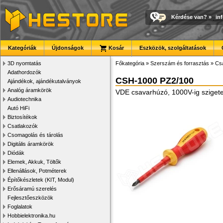
Kérdése van?
»
in
Kategóriák
Újdonságok
Kosár
Eszközök, szolgáltatások
3D nyomtatás
Főkategória
»
Szerszám és forrasztás
»
Cs
Adathordozók
CSH-1000 PZ2/100
Ajándékok, ajándékutalványok
Analóg áramkörök
VDE csavarhúzó, 1000V-ig szigetel
Audiotechnika
Autó HiFi
Biztosítékok
Csatlakozók
Csomagolás és tárolás
Digitális áramkörök
Diódák
Elemek, Akkuk, Töltők
Ellenállások, Potméterek
Építőkészletek (KIT, Modul)
Erősáramú szerelés
Fejlesztőeszközök
Foglalatok
Hobbielektronika.hu