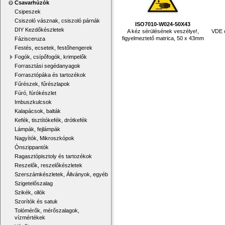
Csavarhúzók
Csipeszek
Csiszoló vásznak, csiszoló párnák
ISO7010-W024-50X43
DIY Kezdőkészletek
A kéz sérülésének veszélye!,
VDE c
figyelmeztető matrica, 50 x 43mm
Fázisceruza
Festés, ecsetek, festőhengerek
Fogók, csípőfogók, krimpelők
Forrasztási segédanyagok
Forrasztópáka és tartozékok
Fűrészek, fűrészlapok
Fúró, fúrókészlet
Imbuszkulcsok
Kalapácsok, balták
Kefék, tisztítókefék, drótkefék
Lámpák, fejlámpák
Nagyítók, Mikroszkópok
Ónszippantók
Ragasztópisztoly és tartozékok
Reszelők, reszelőkészletek
Szerszámkészletek, Állványok, egyéb
Szigetelőszalag
Szikék, ollók
Szorítók és satuk
Tolómérők, mérőszalagok,
vízmértékek