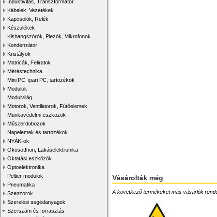
Induktivitás, Transzformátor
Kábelek, Vezetékek
Kapcsolók, Relék
Készülékek
Kishangszórók, Piezók, Mikrofonok
Kondenzátor
Kristályok
Matricák, Feliratok
Méréstechnika
Mini PC, ipari PC, tartozékok
Modulok
Modulvilág
Motorok, Ventilátorok, Fűtőelemek
Munkavédelmi eszközök
Műszerdobozok
Napelemek és tartozékok
NYÁK-ok
Okosotthon, Lakáselektronika
Oktatási eszközök
Optoelektronika
Peltier modulok
Vásárolták még
Pneumatika
A következő termékeket más vásárlók rendelték
Szenzorok
Szerelési segédanyagok
Szerszám és forrasztás