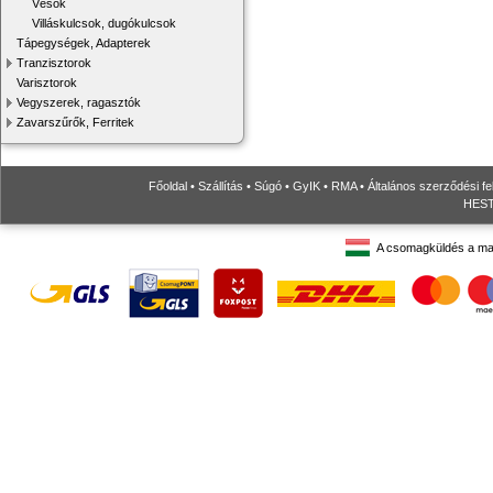
Vésők
Villáskulcsok, dugókulcsok
Tápegységek, Adapterek
Tranzisztorok
Varisztorok
Vegyszerek, ragasztók
Zavarszűrők, Ferritek
Főoldal
•
Szállítás
•
Súgó
•
GyIK
•
RMA
•
Általános szerződési fe
HESTO
A csomagküldés a ma