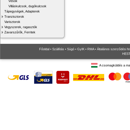
Vésők
Villáskulcsok, dugókulcsok
Tápegységek, Adapterek
Tranzisztorok
Varisztorok
Vegyszerek, ragasztók
Zavarszűrők, Ferritek
Főoldal
•
Szállítás
•
Súgó
•
GyIK
•
RMA
•
Általános szerződési fe
HESTO
A csomagküldés a ma