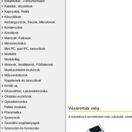
Induktivitás, Transzformátor
Kábelek, Vezetékek
Kapcsolók, Relék
Készülékek
Kishangszórók, Piezók, Mikrofonok
Kondenzátor
Kristályok
Matricák, Feliratok
Méréstechnika
Mini PC, ipari PC, tartozékok
Modulok
Modulvilág
Motorok, Ventilátorok, Fűtőelemek
Munkavédelmi eszközök
Műszerdobozok
Napelemek és tartozékok
NYÁK-ok
Okosotthon, Lakáselektronika
Oktatási eszközök
Optoelektronika
Peltier modulok
Vásárolták még
Pneumatika
A következő termékeket más vásárlók rendelték
Szenzorok
Szerelési segédanyagok
Szerszám és forrasztás