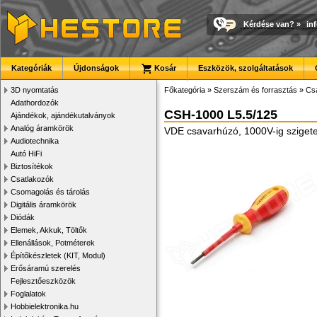
Kérdése van?
»
in
Kategóriák
Újdonságok
Kosár
Eszközök, szolgáltatások
3D nyomtatás
Főkategória
»
Szerszám és forrasztás
»
Cs
Adathordozók
CSH-1000 L5.5/125
Ajándékok, ajándékutalványok
Analóg áramkörök
VDE csavarhúzó, 1000V-ig szigete
Audiotechnika
Autó HiFi
Biztosítékok
Csatlakozók
Csomagolás és tárolás
Digitális áramkörök
Diódák
Elemek, Akkuk, Töltők
Ellenállások, Potméterek
Építőkészletek (KIT, Modul)
Erősáramú szerelés
Fejlesztőeszközök
Foglalatok
Hobbielektronika.hu