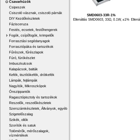
Csavarhúzók
Csipeszek
Csiszoló vásznak, csiszoló párnák
SMD0603-33R-1%
DIY Kezdőkészletek
Ellenállás SMD0603, 33Ω, 0.1W, ±1%
Ellen
Fázisceruza
Festés, ecsetek, festőhengerek
Fogók, csípőfogók, krimpelők
Forrasztási segédanyagok
Forrasztópáka és tartozékok
Fűrészek, fűrészlapok
Fúró, fúrókészlet
Imbuszkulcsok
Kalapácsok, balták
Kefék, tisztítókefék, drótkefék
Lámpák, fejlámpák
Nagyítók, Mikroszkópok
Ónszippantók
Ragasztópisztoly és tartozékok
Reszelők, reszelőkészletek
Szerszámkészletek, Állványok, egyéb
Szigetelőszalag
Szikék, ollók
Szorítók és satuk
Tolómérők, mérőszalagok,
vízmértékek