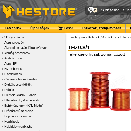
Kérdése van?
»
in
Kategóriák
Újdonságok
Kosár
Eszközök, szolgáltatások
3D nyomtatás
Főkategória
»
Kábelek, Vezetékek
»
Tekercs
Adathordozók
THZ0,8/1
Ajándékok, ajándékutalványok
Analóg áramkörök
Tekercselő huzal, zománcozott
Audiotechnika
Autó HiFi
Biztosítékok
Csatlakozók
Csomagolás és tárolás
Digitális áramkörök
Diódák
Elemek, Akkuk, Töltők
Ellenállások, Potméterek
Építőkészletek (KIT, Modul)
Erősáramú szerelés
Fejlesztőeszközök
Foglalatok
Hobbielektronika.hu