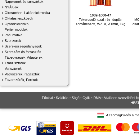
Napelemek és tartozékok
NYÁK-ok
Okosotthon, Lakáselektronika
1032-1000-47
Oktatási eszközök
Tekercselőhuzal, réz, duplán
MC
zománcozott, W210, Ø1mm, 1kg
csat
Optoelektronika
Peltier modulok
Pneumatika
Szenzorok
Szerelési segédanyagok
Szerszám és forrasztás
Tápegységek, Adapterek
Tranzisztorok
Varisztorok
Vegyszerek, ragasztók
Zavarszűrők, Ferritek
Főoldal
•
Szállítás
•
Súgó
•
GyIK
•
RMA
•
Általános szerződési fe
HESTO
A csomagküldés a ma