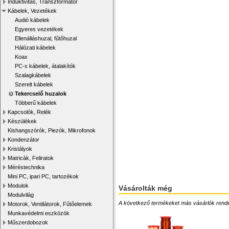
Induktivitás, Transzformátor
Kábelek, Vezetékek
Audió kábelek
Egyeres vezetékek
Ellenálláshuzal, fűtőhuzal
Hálózati kábelek
Koax
PC-s kábelek, átalakítók
Szalagkábelek
Szerelt kábelek
Tekercselő huzalok
Többerű kábelek
Kapcsolók, Relék
Készülékek
Kishangszórók, Piezók, Mikrofonok
Kondenzátor
Kristályok
Matricák, Feliratok
Méréstechnika
Mini PC, ipari PC, tartozékok
Modulok
Vásárolták még
Modulvilág
A következő termékeket más vásárlók rendelték
Motorok, Ventilátorok, Fűtőelemek
Munkavédelmi eszközök
Műszerdobozok