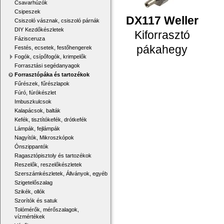
Csavarhúzók
Csipeszek
DX117 Weller
Csiszoló vásznak, csiszoló párnák
DIY Kezdőkészletek
Kiforrasztó
Fázisceruza
pákahegy
Festés, ecsetek, festőhengerek
Fogók, csípőfogók, krimpelők
Forrasztási segédanyagok
Forrasztópáka és tartozékok
Fűrészek, fűrészlapok
Fúró, fúrókészlet
Imbuszkulcsok
Kalapácsok, balták
Kefék, tisztítókefék, drótkefék
Lámpák, fejlámpák
Nagyítók, Mikroszkópok
Ónszippantók
Ragasztópisztoly és tartozékok
Reszelők, reszelőkészletek
Szerszámkészletek, Állványok, egyéb
Szigetelőszalag
Szikék, ollók
Szorítók és satuk
Tolómérők, mérőszalagok,
vízmértékek