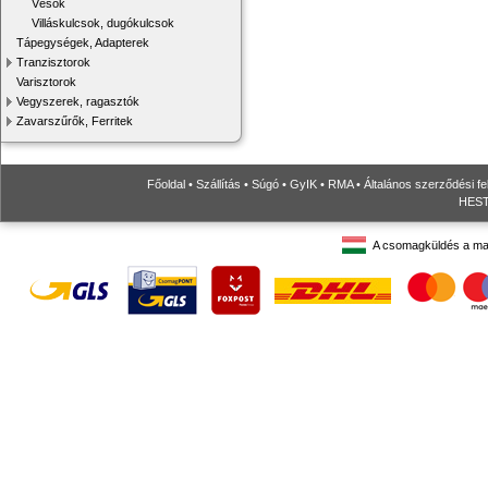
Vésők
Villáskulcsok, dugókulcsok
Tápegységek, Adapterek
Tranzisztorok
Varisztorok
Vegyszerek, ragasztók
Zavarszűrők, Ferritek
Főoldal
•
Szállítás
•
Súgó
•
GyIK
•
RMA
•
Általános szerződési fe
HESTO
A csomagküldés a ma