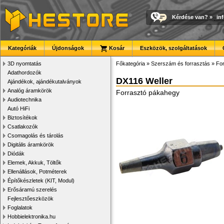
Kérdése van?
»
in
Kategóriák
Újdonságok
Kosár
Eszközök, szolgáltatások
3D nyomtatás
Főkategória
»
Szerszám és forrasztás
»
For
Adathordozók
DX116 Weller
Ajándékok, ajándékutalványok
Analóg áramkörök
Forrasztó pákahegy
Audiotechnika
Autó HiFi
Biztosítékok
Csatlakozók
Csomagolás és tárolás
Digitális áramkörök
Diódák
Elemek, Akkuk, Töltők
Ellenállások, Potméterek
Építőkészletek (KIT, Modul)
Erősáramú szerelés
Fejlesztőeszközök
Foglalatok
Hobbielektronika.hu