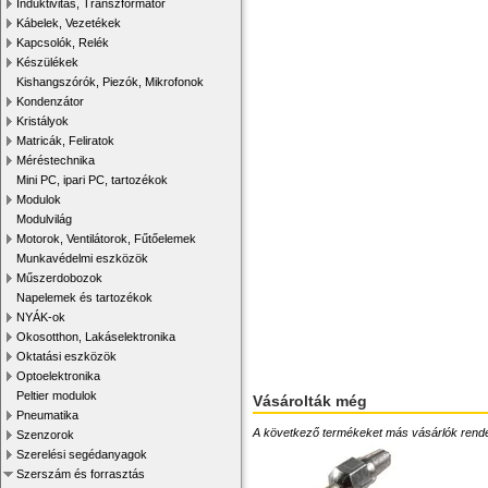
Induktivitás, Transzformátor
Kábelek, Vezetékek
Kapcsolók, Relék
Készülékek
Kishangszórók, Piezók, Mikrofonok
Kondenzátor
Kristályok
Matricák, Feliratok
Méréstechnika
Mini PC, ipari PC, tartozékok
Modulok
Modulvilág
Motorok, Ventilátorok, Fűtőelemek
Munkavédelmi eszközök
Műszerdobozok
Napelemek és tartozékok
NYÁK-ok
Okosotthon, Lakáselektronika
Oktatási eszközök
Optoelektronika
Peltier modulok
Vásárolták még
Pneumatika
A következő termékeket más vásárlók rendelték
Szenzorok
Szerelési segédanyagok
Szerszám és forrasztás