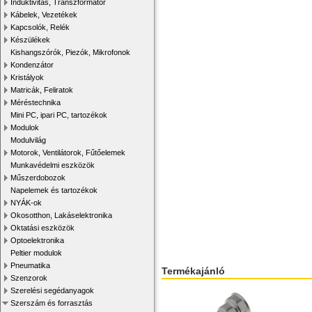
Induktivitás, Transzformátor
Kábelek, Vezetékek
Kapcsolók, Relék
Készülékek
Kishangszórók, Piezók, Mikrofonok
Kondenzátor
Kristályok
Matricák, Feliratok
Méréstechnika
Mini PC, ipari PC, tartozékok
Modulok
Modulvilág
Motorok, Ventilátorok, Fűtőelemek
Munkavédelmi eszközök
Műszerdobozok
Napelemek és tartozékok
NYÁK-ok
Okosotthon, Lakáselektronika
Oktatási eszközök
Optoelektronika
Peltier modulok
Pneumatika
Termékajánló
Szenzorok
Szerelési segédanyagok
Szerszám és forrasztás