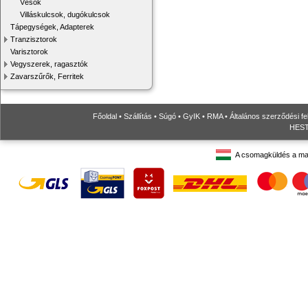
Vésők
Villáskulcsok, dugókulcsok
Tápegységek, Adapterek
Tranzisztorok
Varisztorok
Vegyszerek, ragasztók
Zavarszűrők, Ferritek
Főoldal
•
Szállítás
•
Súgó
•
GyIK
•
RMA
•
Általános szerződési fe
HESTO
A csomagküldés a ma