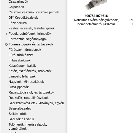
Csavarhúzók
Csipeszek
Csiszoló vásznak, csiszoló párnák
4007841074616
DIY Kezdőkészletek
Reflektor fúvóka hőlégfúvóhoz,
Te
Fázisceruza
bemeneti átmérő: Ø34mm
Festés, ecsetek, festőhengerek
Fogók, csípőfogók, krimpelők
Forrasztási segédanyagok
Forrasztópáka és tartozékok
Fűrészek, fűrészlapok
Fúró, fúrókészlet
Imbuszkulcsok
Kalapácsok, balták
Kefék, tisztítókefék, drótkefék
Lámpák, fejlámpák
Nagyítók, Mikroszkópok
Ónszippantók
Ragasztópisztoly és tartozékok
Reszelők, reszelőkészletek
Szerszámkészletek, Állványok, egyéb
Szigetelőszalag
Szikék, ollók
Szorítók és satuk
Tolómérők, mérőszalagok,
vízmértékek