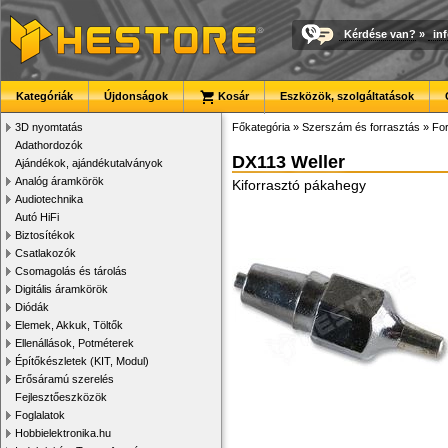
Kérdése van?
»
in
Kategóriák
Újdonságok
Kosár
Eszközök, szolgáltatások
3D nyomtatás
Főkategória
»
Szerszám és forrasztás
»
For
Adathordozók
DX113 Weller
Ajándékok, ajándékutalványok
Analóg áramkörök
Kiforrasztó pákahegy
Audiotechnika
Autó HiFi
Biztosítékok
Csatlakozók
Csomagolás és tárolás
Digitális áramkörök
Diódák
Elemek, Akkuk, Töltők
Ellenállások, Potméterek
Építőkészletek (KIT, Modul)
Erősáramú szerelés
Fejlesztőeszközök
Foglalatok
Hobbielektronika.hu