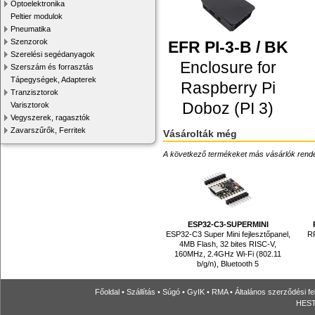
Optoelektronika
Peltier modulok
Pneumatika
Szenzorok
EFR PI-3-B / BK
Szerelési segédanyagok
Enclosure for
Szerszám és forrasztás
Tápegységek, Adapterek
Raspberry Pi
Tranzisztorok
Doboz (PI 3)
Varisztorok
Vegyszerek, ragasztók
Zavarszűrők, Ferritek
Vásárolták még
A következő termékeket más vásárlók rendelték
ESP32-C3-SUPERMINI
ESP32-C3 Super Mini fejlesztőpanel,
R
4MB Flash, 32 bites RISC-V,
160MHz, 2.4GHz Wi-Fi (802.11
b/g/n), Bluetooth 5
Főoldal
•
Szállítás
•
Súgó
•
GyIK
•
RMA
•
Általános szerződési fe
HESTO