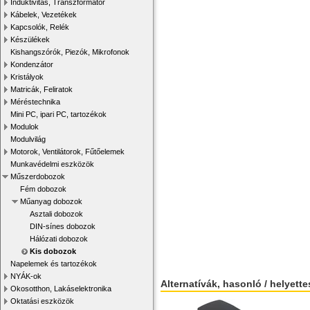
Induktivitás, Transzformátor
Kábelek, Vezetékek
Kapcsolók, Relék
Készülékek
Kishangszórók, Piezók, Mikrofonok
Kondenzátor
Kristályok
Matricák, Feliratok
Méréstechnika
Mini PC, ipari PC, tartozékok
Modulok
Modulvilág
Motorok, Ventilátorok, Fűtőelemek
Munkavédelmi eszközök
Műszerdobozok
Fém dobozok
Műanyag dobozok
Asztali dobozok
DIN-sínes dobozok
Hálózati dobozok
Kis dobozok
Napelemek és tartozékok
NYÁK-ok
Alternatívák, hasonló / helyett
Okosotthon, Lakáselektronika
Oktatási eszközök