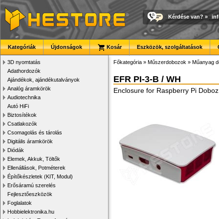
Kérdése van?
»
in
Kategóriák
Újdonságok
Kosár
Eszközök, szolgáltatások
3D nyomtatás
Főkategória
»
Műszerdobozok
»
Műanyag d
Adathordozók
EFR PI-3-B / WH
Ajándékok, ajándékutalványok
Analóg áramkörök
Enclosure for Raspberry Pi Doboz 
Audiotechnika
Autó HiFi
Biztosítékok
Csatlakozók
Csomagolás és tárolás
Digitális áramkörök
Diódák
Elemek, Akkuk, Töltők
Ellenállások, Potméterek
Építőkészletek (KIT, Modul)
Erősáramú szerelés
Fejlesztőeszközök
Foglalatok
Hobbielektronika.hu