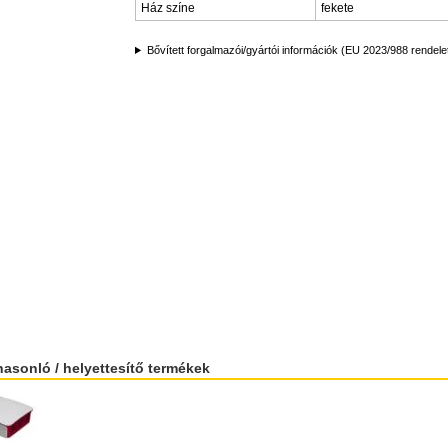
Ház színe
fekete
Bővített forgalmazói/gyártói információk (EU 2023/988 rendele
hasonló / helyettesítő termékek