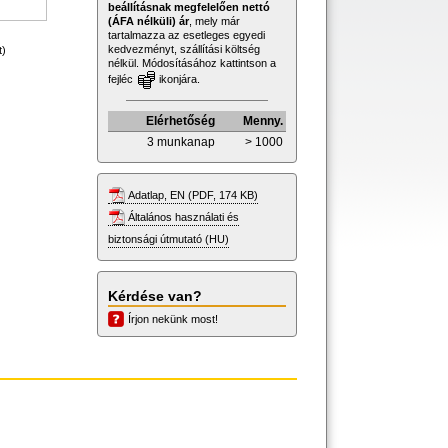
beállításnak megfelelően nettó
(ÁFA nélküli) ár
, mely már
tartalmazza az esetleges egyedi
kedvezményt, szállítási költség
t)
nélkül. Módosításához kattintson a
fejléc
ikonjára.
Elérhetőség
Menny.
3 munkanap
> 1000
Adatlap, EN (PDF, 174 KB)
Általános használati és
biztonsági útmutató (HU)
Kérdése van?
Írjon nekünk most!