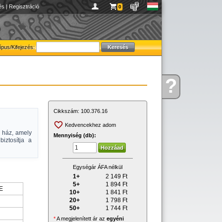
és
|
Regisztráció
0
ípus/Kifejezés:
?
Kérdése
van
Cikkszám:
100.376.16
Kedvencekhez adom
e ház, amely
Mennyiség (db):
iztosítja a
Egységár ÁFA nélkül
1+
2 149
Ft
5+
1 894
Ft
E
10+
1 841
Ft
20+
1 798
Ft
50+
1 744
Ft
*
A megjelenített ár az
egyéni