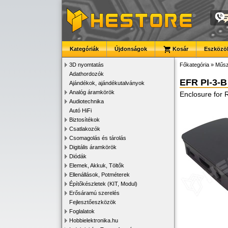
Kategóriák
Újdonságok
Kosár
Eszközök
3D nyomtatás
Főkategória
»
Műsz
Adathordozók
EFR PI-3-B
Ajándékok, ajándékutalványok
Analóg áramkörök
Enclosure for 
Audiotechnika
Autó HiFi
Biztosítékok
Csatlakozók
Csomagolás és tárolás
Digitális áramkörök
Diódák
Elemek, Akkuk, Töltők
Ellenállások, Potméterek
Építőkészletek (KIT, Modul)
Erősáramú szerelés
Fejlesztőeszközök
Foglalatok
Hobbielektronika.hu