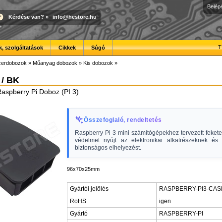
Belép
Kérdése van?
»
info@hestore.hu
T
, szolgáltatások
Cikkek
Súgó
erdobozok
»
Műanyag dobozok
»
Kis dobozok
»
 / BK
Raspberry Pi Doboz (PI 3)
Összefoglaló, rendeltetés
Raspberry Pi 3 mini számítógépekhez tervezett feket
védelmet nyújt az elektronikai alkatrészeknek és b
biztonságos elhelyezést.
96x70x25mm
Gyártói jelölés
RASPBERRY-PI3-CAS
RoHS
igen
Gyártó
RASPBERRY-PI