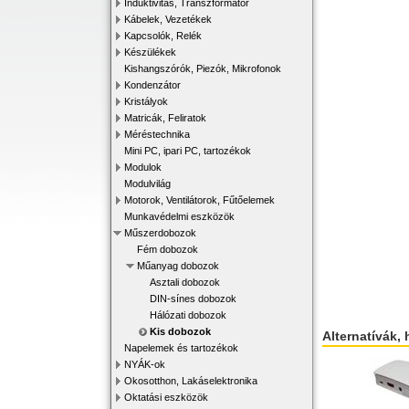
Induktivitás, Transzformátor
Kábelek, Vezetékek
Kapcsolók, Relék
Készülékek
Kishangszórók, Piezók, Mikrofonok
Kondenzátor
Kristályok
Matricák, Feliratok
Méréstechnika
Mini PC, ipari PC, tartozékok
Modulok
Modulvilág
Motorok, Ventilátorok, Fűtőelemek
Munkavédelmi eszközök
Műszerdobozok
Fém dobozok
Műanyag dobozok
Asztali dobozok
DIN-sínes dobozok
Hálózati dobozok
Kis dobozok
Alternatívák, 
Napelemek és tartozékok
NYÁK-ok
Okosotthon, Lakáselektronika
Oktatási eszközök