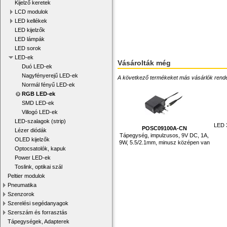
Kijelző keretek
LCD modulok
LED kellékek
LED kijelzők
LED lámpák
LED sorok
LED-ek
Vásárolták még
Duó LED-ek
Nagyfényerejű LED-ek
A következő termékeket más vásárlók rendelték
Normál fényű LED-ek
RGB LED-ek
SMD LED-ek
Villogó LED-ek
LED-szalagok (strip)
LED 
POSC09100A-CN
Lézer diódák
Tápegység, impulzusos, 9V DC, 1A,
OLED kijelzők
9W, 5.5/2.1mm, minusz középen van
Optocsatolók, kapuk
Power LED-ek
Toslink, optikai szál
Peltier modulok
Pneumatika
Szenzorok
Szerelési segédanyagok
Szerszám és forrasztás
Tápegységek, Adapterek