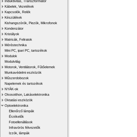
Induktivitás, Transzformátor
Kábelek, Vezetékek
Kapcsolók, Relék
Készülékek
Kishangszórók, Piezók, Mikrofonok
Kondenzátor
Kristályok
Matricák, Feliratok
Méréstechnika
Mini PC, ipari PC, tartozékok
Modulok
Modulvilág
Motorok, Ventilátorok, Fűtőelemek
Munkavédelmi eszközök
Műszerdobozok
Napelemek és tartozékok
NYÁK-ok
Okosotthon, Lakáselektronika
Oktatási eszközök
Optoelektronika
Ellenőrző lámpák
Érzékelők
Fotoellenállások
Infravörös félvezetők
Izzók, lámpák