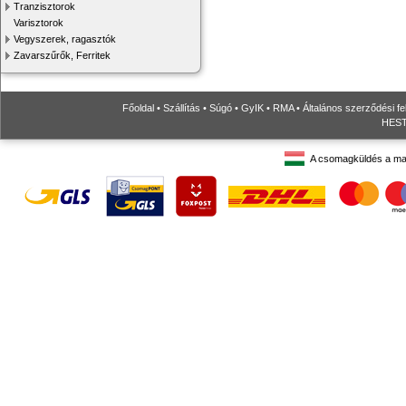
Tranzisztorok
Varisztorok
Vegyszerek, ragasztók
Zavarszűrők, Ferritek
Főoldal
•
Szállítás
•
Súgó
•
GyIK
•
RMA
•
Általános szerződési fe
HESTO
A csomagküldés a ma