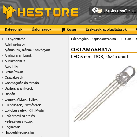
Kérdése van?
»
in
Kategóriák
Újdonságok
Kosár
Eszközök, szolgáltatások
3D nyomtatás
Főkategória
»
Optoelektronika
»
LED-ek
»
R
Adathordozók
OSTAMA5B31A
Ajándékok, ajándékutalványok
Analóg áramkörök
LED 5 mm, RGB, közös anód
Audiotechnika
Autó HiFi
Biztosítékok
Csatlakozók
Csomagolás és tárolás
Digitális áramkörök
Diódák
Elemek, Akkuk, Töltők
Ellenállások, Potméterek
Építőkészletek (KIT, Modul)
Erősáramú szerelés
Fejlesztőeszközök
Foglalatok
Hobbielektronika.hu