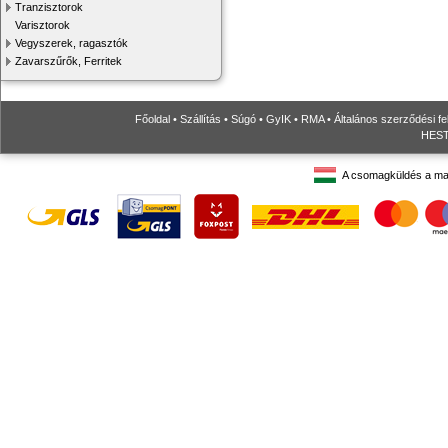
Tranzisztorok
Varisztorok
Vegyszerek, ragasztók
Zavarszűrők, Ferritek
Főoldal
•
Szállítás
•
Súgó
•
GyIK
•
RMA
•
Általános szerződési fe
HESTO
A csomagküldés a ma