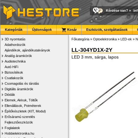
Kérdése van?
»
in
Kategóriák
Újdonságok
Kosár
Eszközök, szolgáltatások
3D nyomtatás
Főkategória
»
Optoelektronika
»
LED-ek
»
N
Adathordozók
LL-304YD1X-2Y
Ajándékok, ajándékutalványok
Analóg áramkörök
LED 3 mm, sárga, lapos
Audiotechnika
Autó HiFi
Biztosítékok
Csatlakozók
Csomagolás és tárolás
Digitális áramkörök
Diódák
Elemek, Akkuk, Töltők
Ellenállások, Potméterek
Építőkészletek (KIT, Modul)
Erősáramú szerelés
Fejlesztőeszközök
Foglalatok
Hobbielektronika.hu