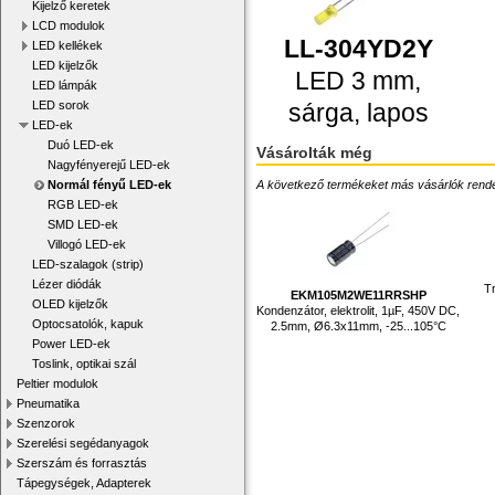
Kijelző keretek
LCD modulok
LL-304YD2Y
LED kellékek
LED kijelzők
LED 3 mm,
LED lámpák
sárga, lapos
LED sorok
LED-ek
Duó LED-ek
Vásárolták még
Nagyfényerejű LED-ek
A következő termékeket más vásárlók rendelték
Normál fényű LED-ek
RGB LED-ek
SMD LED-ek
Villogó LED-ek
LED-szalagok (strip)
Lézer diódák
Tr
EKM105M2WE11RRSHP
OLED kijelzők
Kondenzátor, elektrolit, 1µF, 450V DC,
Optocsatolók, kapuk
2.5mm, Ø6.3x11mm, -25...105°C
Power LED-ek
Toslink, optikai szál
Peltier modulok
Pneumatika
Szenzorok
Szerelési segédanyagok
Szerszám és forrasztás
Tápegységek, Adapterek