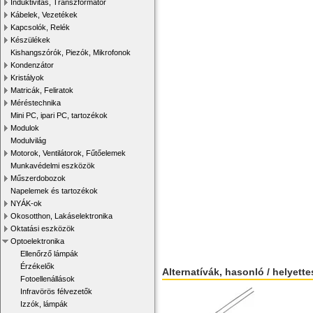
Induktivitás, Transzformátor
Kábelek, Vezetékek
Kapcsolók, Relék
Készülékek
Kishangszórók, Piezók, Mikrofonok
Kondenzátor
Kristályok
Matricák, Feliratok
Méréstechnika
Mini PC, ipari PC, tartozékok
Modulok
Modulvilág
Motorok, Ventilátorok, Fűtőelemek
Munkavédelmi eszközök
Műszerdobozok
Napelemek és tartozékok
NYÁK-ok
Okosotthon, Lakáselektronika
Oktatási eszközök
Optoelektronika
Ellenőrző lámpák
Érzékelők
Alternatívák, hasonló / helyett
Fotoellenállások
Infravörös félvezetők
Izzók, lámpák