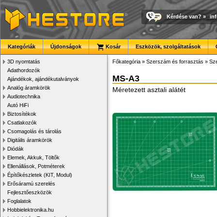
Kérdése van?
»
in
Kategóriák
Újdonságok
Kosár
Eszközök, szolgáltatások
3D nyomtatás
Főkategória
»
Szerszám és forrasztás
»
Sze
Adathordozók
MS-A3
Ajándékok, ajándékutalványok
Analóg áramkörök
Méretezett asztali alátét
Audiotechnika
Autó HiFi
Biztosítékok
Csatlakozók
Csomagolás és tárolás
Digitális áramkörök
Diódák
Elemek, Akkuk, Töltők
Ellenállások, Potméterek
Építőkészletek (KIT, Modul)
Erősáramú szerelés
Fejlesztőeszközök
Foglalatok
Hobbielektronika.hu