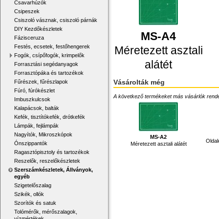
Csavarhúzók
Csipeszek
Csiszoló vásznak, csiszoló párnák
DIY Kezdőkészletek
MS-A4
Fázisceruza
Festés, ecsetek, festőhengerek
Méretezett asztali
Fogók, csípőfogók, krimpelők
alátét
Forrasztási segédanyagok
Forrasztópáka és tartozékok
Vásárolták még
Fűrészek, fűrészlapok
Fúró, fúrókészlet
A következő termékeket más vásárlók rendelték
Imbuszkulcsok
Kalapácsok, balták
Kefék, tisztítókefék, drótkefék
Lámpák, fejlámpák
Nagyítók, Mikroszkópok
MS-A2
Oldal
Ónszippantók
Méretezett asztali alátét
Ragasztópisztoly és tartozékok
Reszelők, reszelőkészletek
Szerszámkészletek, Állványok,
egyéb
Szigetelőszalag
Szikék, ollók
Szorítók és satuk
Tolómérők, mérőszalagok,
vízmértékek