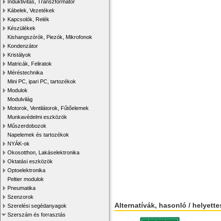
Induktivitás, Transzformátor
Kábelek, Vezetékek
Kapcsolók, Relék
Készülékek
Kishangszórók, Piezók, Mikrofonok
Kondenzátor
Kristályok
Matricák, Feliratok
Méréstechnika
Mini PC, ipari PC, tartozékok
Modulok
Modulvilág
Motorok, Ventilátorok, Fűtőelemek
Munkavédelmi eszközök
Műszerdobozok
Napelemek és tartozékok
NYÁK-ok
Okosotthon, Lakáselektronika
Oktatási eszközök
Optoelektronika
Peltier modulok
Pneumatika
Szenzorok
Alternatívák, hasonló / helyett
Szerelési segédanyagok
Szerszám és forrasztás