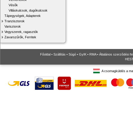
Vésők
Villáskulcsok, dugókulcsok
Tápegységek, Adapterek
Tranzisztorok
Varisztorok
Vegyszerek, ragasztók
Zavarszűrők, Ferritek
Főoldal
•
Szállítás
•
Súgó
•
GyIK
•
RMA
•
Általános szerződési fe
HESTO
A csomagküldés a ma