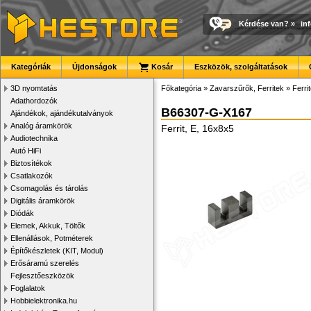
Kérdése van?
»
in
Kategóriák
Újdonságok
Kosár
Eszközök, szolgáltatások
3D nyomtatás
Főkategória
»
Zavarszűrők, Ferritek
»
Ferri
Adathordozók
B66307-G-X167
Ajándékok, ajándékutalványok
Analóg áramkörök
Ferrit, E, 16x8x5
Audiotechnika
Autó HiFi
Biztosítékok
Csatlakozók
Csomagolás és tárolás
Digitális áramkörök
Diódák
Elemek, Akkuk, Töltők
Ellenállások, Potméterek
Építőkészletek (KIT, Modul)
Erősáramú szerelés
Fejlesztőeszközök
Foglalatok
Hobbielektronika.hu