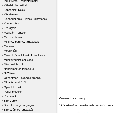
Induktivitás, Transzformátor
Kábelek, Vezetékek
Kapcsolók, Relék
Készülékek
Kishangszórók, Piezók, Mikrofonok
Kondenzátor
Kristályok
Matricák, Feliratok
Méréstechnika
Mini PC, ipari PC, tartozékok
Modulok
Modulvilág
Motorok, Ventilátorok, Fűtőelemek
Munkavédelmi eszközök
Műszerdobozok
Napelemek és tartozékok
NYÁK-ok
Okosotthon, Lakáselektronika
Oktatási eszközök
Optoelektronika
Peltier modulok
Pneumatika
Vásárolták még
Szenzorok
Szerelési segédanyagok
A következő termékeket más vásárlók rendelték
Szerszám és forrasztás