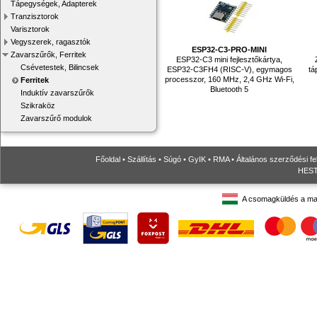
Tápegységek, Adapterek
Tranzisztorok
Varisztorok
Vegyszerek, ragasztók
ESP32-C3-PRO-MINI
Zavarszűrők, Ferritek
ESP32-C3 mini fejlesztőkártya,
Csévetestek, Bilincsek
ESP32-C3FH4 (RISC-V), egymagos
tá
processzor, 160 MHz, 2,4 GHz Wi-Fi,
Ferritek
Bluetooth 5
Induktív zavarszűrők
Szikraköz
Zavarszűrő modulok
Főoldal
•
Szállítás
•
Súgó
•
GyIK
•
RMA
•
Általános szerződési fe
HESTO
A csomagküldés a ma