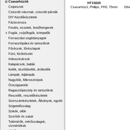
Csavarhúzók
HT1S020
Csipeszek
Csavarhúzó, Phillips, PH0, 75mm
Üthe
Csiszoló vásznak, csiszoló párnák
DIY Kezdőkészletek
Fázisceruza
Festés, ecsetek, festőhengerek
Fogók, csípőfogók, krimpelők
Forrasztási segédanyagok
Forrasztópáka és tartozékok
Fűrészek, fűrészlapok
Fúró, fúrókészlet
Imbuszkulcsok
Kalapácsok, balták
Kefék, tisztítókefék, drótkefék
Lámpák, fejlámpák
Nagyítók, Mikroszkópok
Ónszippantók
Ragasztópisztoly és tartozékok
Reszelők, reszelőkészletek
Szerszámkészletek, Állványok, egyéb
Szigetelőszalag
Szikék, ollók
Szorítók és satuk
Tolómérők, mérőszalagok,
vízmértékek