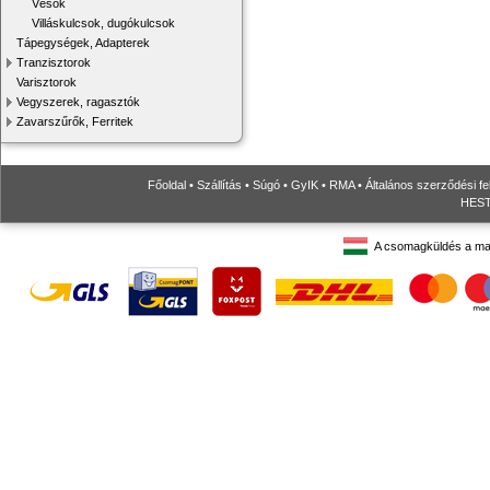
Vésők
Villáskulcsok, dugókulcsok
Tápegységek, Adapterek
Tranzisztorok
Varisztorok
Vegyszerek, ragasztók
Zavarszűrők, Ferritek
Főoldal
•
Szállítás
•
Súgó
•
GyIK
•
RMA
•
Általános szerződési fe
HESTO
A csomagküldés a ma