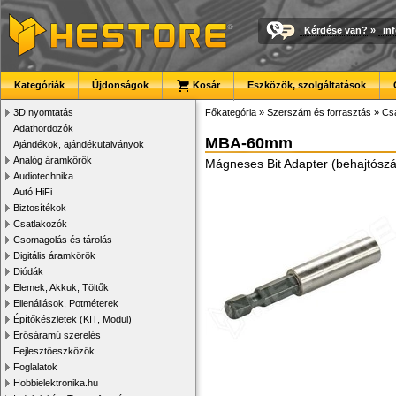
Kérdése van?
»
in
Kategóriák
Újdonságok
Kosár
Eszközök, szolgáltatások
3D nyomtatás
Főkategória
»
Szerszám és forrasztás
»
Cs
Adathordozók
MBA-60mm
Ajándékok, ajándékutalványok
Analóg áramkörök
Mágneses Bit Adapter (behajtószá
Audiotechnika
Autó HiFi
Biztosítékok
Csatlakozók
Csomagolás és tárolás
Digitális áramkörök
Diódák
Elemek, Akkuk, Töltők
Ellenállások, Potméterek
Építőkészletek (KIT, Modul)
Erősáramú szerelés
Fejlesztőeszközök
Foglalatok
Hobbielektronika.hu