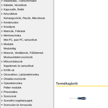
Induktivitás, Transzformátor
Kábelek, Vezetékek
Kapcsolók, Relék
Készülékek
Kishangszórók, Piezók, Mikrofonok
Kondenzátor
Kristályok
Matricák, Feliratok
Méréstechnika
Mini PC, ipari PC, tartozékok
Modulok
Modulvilág
Motorok, Ventilátorok, Fűtőelemek
Munkavédelmi eszközök
Műszerdobozok
Napelemek és tartozékok
NYÁK-ok
Okosotthon, Lakáselektronika
Oktatási eszközök
Termékajánló
Optoelektronika
Peltier modulok
Pneumatika
Szenzorok
Szerelési segédanyagok
Szerszám és forrasztás