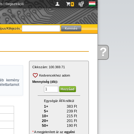
és
|
Regisztráció
0
ípus/Kifejezés:
?
Kérdése
van
Cikkszám:
100.369.71
Kedvencekhez adom
yéb kemény
Mennyiség (db):
élettartamot
Egységár ÁFA nélkül
1+
383
Ft
5+
239
Ft
10+
215
Ft
20+
201
Ft
50+
190
Ft
*
A megjelenített ár az
egyéni