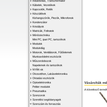
Induktivitás, Transzformátor
Kábelek, Vezetékek
Kapcsolók, Relék
Készülékek
Kishangszórók, Piezók, Mikrofonok
Kondenzátor
Kristályok
Matricák, Feliratok
Méréstechnika
Mini PC, ipari PC, tartozékok
Modulok
Modulvilág
Motorok, Ventilátorok, Fűtőelemek
Munkavédelmi eszközök
Műszerdobozok
Napelemek és tartozékok
NYÁK-ok
Okosotthon, Lakáselektronika
Oktatási eszközök
Vásárolták m
Optoelektronika
Peltier modulok
A következő terméke
Pneumatika
Szenzorok
Szerelési segédanyagok
Szerszám és forrasztás