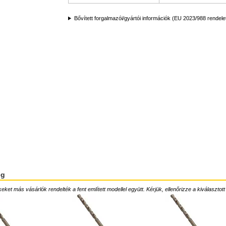
Bővített forgalmazói/gyártói információk (EU 2023/988 rendele
ég
ket más vásárlók rendelték a fent említett modellel együtt. Kérjük, ellenőrizze a kiválasztott