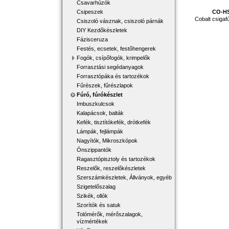
Csavarhúzók
CO-HS
Csipeszek
Cobalt csiga
Csiszoló vásznak, csiszoló párnák
DIY Kezdőkészletek
Fázisceruza
Festés, ecsetek, festőhengerek
Fogók, csípőfogók, krimpelők
Forrasztási segédanyagok
Forrasztópáka és tartozékok
Fűrészek, fűrészlapok
Fúró, fúrókészlet
Imbuszkulcsok
Kalapácsok, balták
Kefék, tisztítókefék, drótkefék
Lámpák, fejlámpák
Nagyítók, Mikroszkópok
Ónszippantók
Ragasztópisztoly és tartozékok
Reszelők, reszelőkészletek
Szerszámkészletek, Állványok, egyéb
Szigetelőszalag
Szikék, ollók
Szorítók és satuk
Tolómérők, mérőszalagok,
vízmértékek