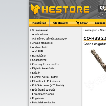
Kategóriák
Újdonságok
Kosár
Eszközök
3D nyomtatás
Főkategória
»
Szer
Adathordozók
CO-HSS 2.
Ajándékok, ajándékutalványok
Analóg áramkörök
Cobalt csigaf
Audiotechnika
Autó HiFi
Biztosítékok
Csatlakozók
Csomagolás és tárolás
Digitális áramkörök
Diódák
Elemek, Akkuk, Töltők
Ellenállások, Potméterek
Építőkészletek (KIT, Modul)
Erősáramú szerelés
Fejlesztőeszközök
Foglalatok
Hobbielektronika.hu