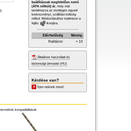
beállításnak megfelelően nettó
(ÁFA nélküli) ár
, mely már
tartalmazza az esetleges egyedi
t)
kedvezményt, szállítási költség
nélkül. Módosításához kattintson a
fejléc
ikonjára.
Elérhetőség
Menny.
Raktáron
> 10
Általános használati és
biztonsági útmutató (HU)
Kérdése van?
Írjon nekünk most!
 termékek kompatibilitását.