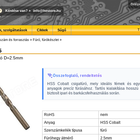
Belép
Kérdése van?
»
info@hestore.hu
T
, szolgáltatások
Cikkek
Súgó
szám és forrasztás
»
Fúró, fúrókészlet
»
5
úró D=2.5mm
Összefoglaló, rendeltetés
HSS Cobalt csigafúró, mely ideális fémek és eg
anyagok precíz fúrásához. Tartós kialakítása hosszú 
biztosít ipari és barkácsfelhasználás során.
RoHS
nem
Anyag
HSS Cobalt
Szerszámkellék típusa
fúró
Fúróhegy átmérő
2.5mm