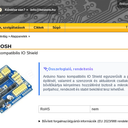
Belép
Kérdése van?
»
info@hestore.hu
T
, szolgáltatások
Cikkek
Súgó
lvilág
»
Alappanelek
»
IOSH
ompatibilis IO Shield
Összefoglaló, rendeltetés
Arduino Nano kompatibilis IO Shield egyszerűsíti a 
építését, valamint a szenzorok és aktuátorok csatlak
bővítőkártya kényelmes hozzáférést biztosít a mikroko
portjaihoz, rendezett és stabil bekötést tesz lehetővé.
RoHS
nem
Bővített forgalmazói/gyártói információk (EU 2023/988 rendele