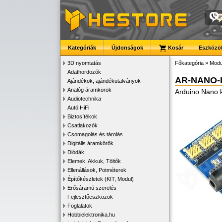
Kategóriák
Újdonságok
Kosár
Eszközök
3D nyomtatás
Főkategória
»
Modu
Adathordozók
AR-NANO-
Ajándékok, ajándékutalványok
Analóg áramkörök
Arduino Nano k
Audiotechnika
Autó HiFi
Biztosítékok
Csatlakozók
Csomagolás és tárolás
Digitális áramkörök
Diódák
Elemek, Akkuk, Töltők
Ellenállások, Potméterek
Építőkészletek (KIT, Modul)
Erősáramú szerelés
Fejlesztőeszközök
Foglalatok
Hobbielektronika.hu