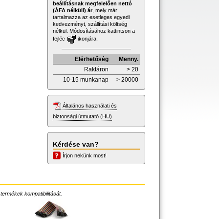
beállításnak megfelelően nettó
(ÁFA nélküli) ár
, mely már
tartalmazza az esetleges egyedi
kedvezményt, szállítási költség
nélkül. Módosításához kattintson a
fejléc
ikonjára.
Elérhetőség
Menny.
Raktáron
> 20
10-15 munkanap
> 20000
Általános használati és
biztonsági útmutató (HU)
Kérdése van?
Írjon nekünk most!
 termékek kompatibilitását.