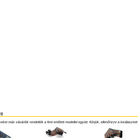
ég
ket más vásárlók rendelték a fent említett modellel együtt. Kérjük, ellenőrizze a kiválasztott