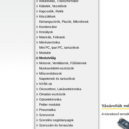
Induktivitás, Transzformátor
Kábelek, Vezetékek
Kapcsolók, Relék
Készülékek
Kishangszórók, Piezók, Mikrofonok
Kondenzátor
Kristályok
Matricák, Feliratok
Méréstechnika
Mini PC, ipari PC, tartozékok
Modulok
Modulvilág
Motorok, Ventilátorok, Fűtőelemek
Munkavédelmi eszközök
Műszerdobozok
Napelemek és tartozékok
NYÁK-ok
Okosotthon, Lakáselektronika
Oktatási eszközök
Optoelektronika
Peltier modulok
Vásárolták m
Pneumatika
A következő terméke
Szenzorok
Szerelési segédanyagok
Szerszám és forrasztás