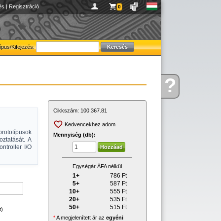
és
|
Regisztráció
0
ípus/Kifejezés:
?
Kérdése
van
Cikkszám:
100.367.81
Kedvencekhez adom
prototípusok
Mennyiség (db):
oztatását. A
ntroller I/O
Egységár ÁFA nélkül
1+
786
Ft
5+
587
Ft
10+
555
Ft
20+
535
Ft
50+
515
Ft
t)
*
A megjelenített ár az
egyéni