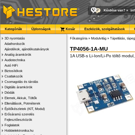
Kérdése van?
»
in
Kategóriák
Újdonságok
Kosár
Eszközök, szolgáltatások
3D nyomtatás
Főkategória
»
Modulvilág
»
Tápellátás, tápeg
Adathordozók
TP4056-1A-MU
Ajándékok, ajándékutalványok
Analóg áramkörök
1A USB-s Li-Ion/Li-Po töltő modul
Audiotechnika
Autó HiFi
Biztosítékok
Csatlakozók
Csomagolás és tárolás
Digitális áramkörök
Diódák
Elemek, Akkuk, Töltők
Ellenállások, Potméterek
Építőkészletek (KIT, Modul)
Erősáramú szerelés
Fejlesztőeszközök
Foglalatok
Hobbielektronika.hu