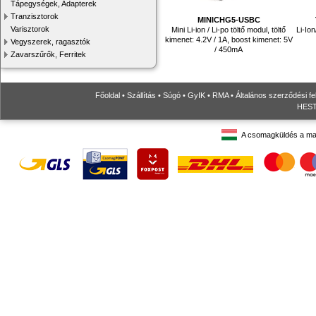
Tápegységek, Adapterek
Tranzisztorok
MINICHG5-USBC
Varisztorok
Mini Li-ion / Li-po töltő modul, töltő
Li-Ion
kimenet: 4.2V / 1A, boost kimenet: 5V
Vegyszerek, ragasztók
/ 450mA
Zavarszűrők, Ferritek
Főoldal
•
Szállítás
•
Súgó
•
GyIK
•
RMA
•
Általános szerződési fe
HESTO
A csomagküldés a ma