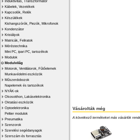
Induktivitás, Transzformátor
Kábelek, Vezetékek
Kapcsolók, Relék
Készülékek
Kishangszórók, Piezók, Mikrofonok
Kondenzátor
Kristályok
Matricák, Feliratok
Méréstechnika
Mini PC, ipari PC, tartozékok
Modulok
Modulvilág
Motorok, Ventilátorok, Fűtőelemek
Munkavédelmi eszközök
Műszerdobozok
Napelemek és tartozékok
NYÁK-ok
Okosotthon, Lakáselektronika
Oktatási eszközök
Vásárolták még
Optoelektronika
Peltier modulok
A következő termékeket más vásárlók rendelték
Pneumatika
Szenzorok
Szerelési segédanyagok
Szerszám és forrasztás