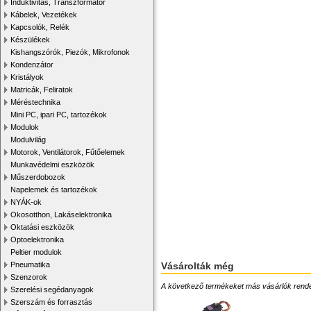
Induktivitás, Transzformátor
Kábelek, Vezetékek
Kapcsolók, Relék
Készülékek
Kishangszórók, Piezók, Mikrofonok
Kondenzátor
Kristályok
Matricák, Feliratok
Méréstechnika
Mini PC, ipari PC, tartozékok
Modulok
Modulvilág
Motorok, Ventilátorok, Fűtőelemek
Munkavédelmi eszközök
Műszerdobozok
Napelemek és tartozékok
NYÁK-ok
Okosotthon, Lakáselektronika
Oktatási eszközök
Optoelektronika
Peltier modulok
Vásárolták még
Pneumatika
Szenzorok
A következő termékeket más vásárlók rendelték
Szerelési segédanyagok
Szerszám és forrasztás