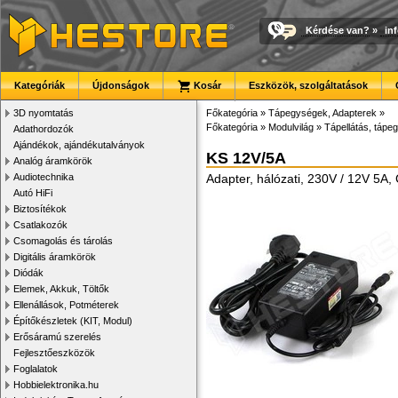
Kérdése van?
»
in
Kategóriák
Újdonságok
Kosár
Eszközök, szolgáltatások
3D nyomtatás
Főkategória
»
Tápegységek, Adapterek
»
Főkategória
»
Modulvilág
»
Tápellátás, tápeg
Adathordozók
Ajándékok, ajándékutalványok
KS 12V/5A
Analóg áramkörök
Audiotechnika
Adapter, hálózati, 230V / 12V 5A,
Autó HiFi
Biztosítékok
Csatlakozók
Csomagolás és tárolás
Digitális áramkörök
Diódák
Elemek, Akkuk, Töltők
Ellenállások, Potméterek
Építőkészletek (KIT, Modul)
Erősáramú szerelés
Fejlesztőeszközök
Foglalatok
Hobbielektronika.hu