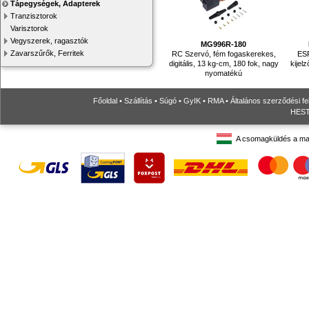
Tápegységek, Adapterek
Tranzisztorok
Varisztorok
Vegyszerek, ragasztók
MG996R-180
Zavarszűrők, Ferritek
RC Szervó, fém fogaskerekes,
ESP
digitális, 13 kg-cm, 180 fok, nagy
kijel
nyomatékú
Főoldal
•
Szállítás
•
Súgó
•
GyIK
•
RMA
•
Általános szerződési fe
HESTO
A csomagküldés a ma