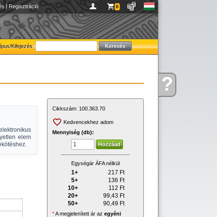
és
|
Regisztráció
0
ípus/Kifejezés:
?
Kérdése
van
Cikkszám:
100.363.70
Kedvencekhez adom
elektronikus
Mennyiség (db):
gyetlen elem
ekötéshez.
Egységár ÁFA nélkül
1+
217
Ft
5+
136
Ft
10+
112
Ft
20+
99,43
Ft
50+
90,49
Ft
*
A megjelenített ár az
egyéni