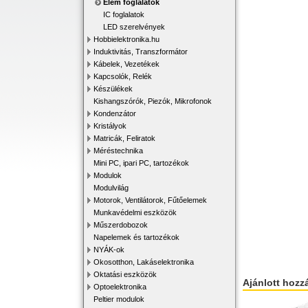
Elem foglalatok
IC foglalatok
LED szerelvények
Hobbielektronika.hu
Induktivitás, Transzformátor
Kábelek, Vezetékek
Kapcsolók, Relék
Készülékek
Kishangszórók, Piezók, Mikrofonok
Kondenzátor
Kristályok
Matricák, Feliratok
Méréstechnika
Mini PC, ipari PC, tartozékok
Modulok
Modulvilág
Motorok, Ventilátorok, Fűtőelemek
Munkavédelmi eszközök
Műszerdobozok
Napelemek és tartozékok
NYÁK-ok
Okosotthon, Lakáselektronika
Oktatási eszközök
Ajánlott hozz
Optoelektronika
Peltier modulok