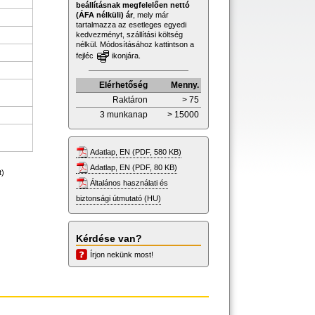
beállításnak megfelelően nettó
(ÁFA nélküli) ár
, mely már
tartalmazza az esetleges egyedi
kedvezményt, szállítási költség
nélkül. Módosításához kattintson a
fejléc
ikonjára.
Elérhetőség
Menny.
Raktáron
> 75
3 munkanap
> 15000
Adatlap, EN (PDF, 580 KB)
Adatlap, EN (PDF, 80 KB)
t)
Általános használati és
biztonsági útmutató (HU)
Kérdése van?
Írjon nekünk most!