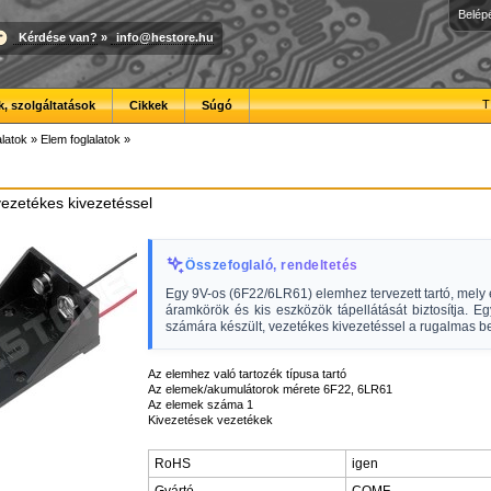
Belép
Kérdése van?
»
info@hestore.hu
T
, szolgáltatások
Cikkek
Súgó
latok
»
Elem foglalatok
»
vezetékes kivezetéssel
Összefoglaló, rendeltetés
Egy 9V-os (6F22/6LR61) elemhez tervezett tartó, mely 
áramkörök és kis eszközök tápellátását biztosítja. E
számára készült, vezetékes kivezetéssel a rugalmas b
Az elemhez való tartozék típusa tartó
Az elemek/akumulátorok mérete 6F22, 6LR61
Az elemek száma 1
Kivezetések vezetékek
RoHS
igen