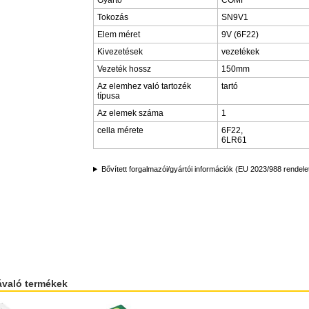
Gyártó
COMF
Tokozás
SN9V1
Elem méret
9V (6F22)
Kivezetések
vezetékek
Vezeték hossz
150mm
Az elemhez való tartozék
tartó
típusa
Az elemek száma
1
cella mérete
6F22,
6LR61
Bővített forgalmazói/gyártói információk (EU 2023/988 rendele
ávaló termékek