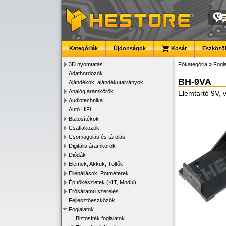
Kategóriák
Újdonságok
Kosár
Eszközök
3D nyomtatás
Főkategória
»
Fogla
Adathordozók
BH-9VA
Ajándékok, ajándékutalványok
Analóg áramkörök
Elemtartó 9V, 
Audiotechnika
Autó HiFi
Biztosítékok
Csatlakozók
Csomagolás és tárolás
Digitális áramkörök
Diódák
Elemek, Akkuk, Töltők
Ellenállások, Potméterek
Építőkészletek (KIT, Modul)
Erősáramú szerelés
Fejlesztőeszközök
Foglalatok
Biztosíték foglalatok